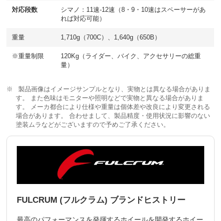
対応段数
シマノ：11速-12速（8・9・10速はスペーサーがあ
れば対応可能）
重量
1,710g（700C）、1,640g（650B）
※重量制限
120Kg（ライダー、バイク、アクセサリーの総重
量）
製品画像はイメージサンプルとなり、実物とは異なる場合がありま
す。 また色味はモニターや照明などで実物と異なる場合がありま
す。 メーカ都合により仕様や重量は個体差や改良により変更される
場合があります。 合わせまして、製品精度・使用状況に影響のない
塗装ムラなどがございますので予めご了承ください。
FULCRUM (フルクラム) ブランドヒストリー
最高のパフォーマンスを発揮するホイールを開発するホイー