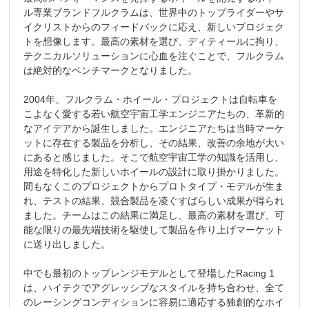
ル専業ブランドフルクラムは、世界中のトップライダーやサ
イクリストからのフィードバックに応え、新しいプロジェク
トを想像します。最高の素材を選び、ディティールに拘り、
テクニカルソリューションに心血を注ぐことで、フルクラム
は絶対的なベンチマークとなりました。
2004年、フルクラム・ホイール・プロジェクトは自転車を
こよなく愛する若い航空宇宙工学エンジニアたちの、革新的
なアイデアから誕生しました。エンジニアたちは当時マーケ
ットに存在する製品を分析し、その結果、改善の余地が大い
にあると感じました。そこで航空宇宙工学の知識を活用し、
用途を特化した新しいホイールの設計に取り掛かりました。
間もなくこのプロジェクトからプロトタイプ・モデルが生ま
れ、テストの結果、競合製品を凌ぐすばらしい成果が得られ
ました。チームはこの結果に満足し、最高の素材を選び、可
能な限りの最先端技術を駆使して製品を作り上げマーケット
に送り出しました。
中でも最初のトップレンジモデルとして登場したRacing 1
は、ハイテクでアグレッシブなスタイルを持ち合わせ、全て
のレーシングコンディションに容易に適応する独創的なホイ