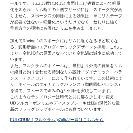
ールです。リムは3度におよぶ表面仕上げ処置によって軽量
化を図られ、リム断面の上側ブリッジには、スポーク穴があ
りません。スポーク穴の排除による効果は、単にリムテープ
が必要ではない＝軽量化というだけでなく、ねじりに強く、
垂直方向の弾性にも優れたリムを生み出しました。
加えてRacing 1のスポークにはリムに近くなるほど広くな
る、変形断面のエアロダイナミックデザインを採用。これに
より、空気抵抗の原因となっていた空気渦の減少に成功して
います。
また、フルクラムのホイールは、当初より外周の質量をリム
の継目と釣り合わせる特別なリム設計「ダイナミック・バラ
ンス・テクノロジー」により作られています。この技術によ
り、ホイールのダイナミックバランス（動的回転バランス）
を得て、スムーズで歪みのない回転を実現しています。
このようなテクノロジーは時代と共に姿を少しずつ変え、
UDフルカーボンリムやディスクブレーキ仕様の現代的な最
新のフラッグシップホイールにも息づいています。
FULCRUM ( フルクラム )の商品一覧はこちらから