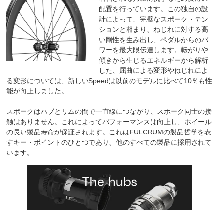
配置を行っています。この独自の設
計によって、完璧なスポーク・テン
ションと相まり、ねじれに対する高
い剛性を生み出し、ペダルからのパ
ワーを最大限伝達します。転がりや
傾きから生じるエネルギーから解析
した、屈曲による変形やねじれによ
る変形については、新しいSpeedは以前のモデルに比べて10％も性
能が向上しました。
スポークはハブとリムの間で一直線につながり、スポーク同士の接
触はありません。これによってパフォーマンスは向上し、ホイール
の長い製品寿命が保証されます。これはFULCRUMの製品哲学を表
すキー・ポイントのひとつであり、他のすべての製品に採用されて
います。