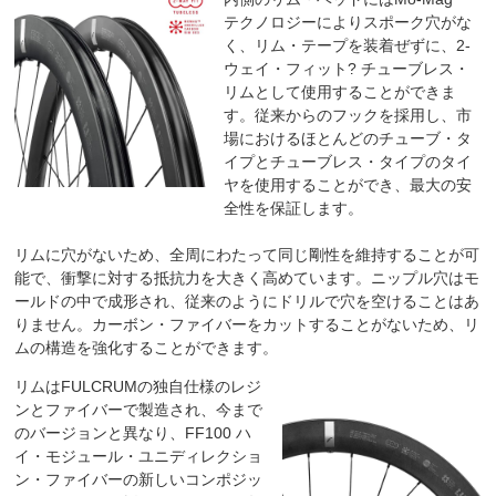
テクノロジーによりスポーク穴がな
く、リム・テープを装着ぜずに、2-
ウェイ・フィット? チューブレス・
リムとして使用することができま
す。従来からのフックを採用し、市
場におけるほとんどのチューブ・タ
イプとチューブレス・タイプのタイ
ヤを使用することができ、最大の安
全性を保証します。
リムに穴がないため、全周にわたって同じ剛性を維持することが可
能で、衝撃に対する抵抗力を大きく高めています。ニップル穴はモ
ールドの中で成形され、従来のようにドリルで穴を空けることはあ
りません。カーボン・ファイバーをカットすることがないため、リ
ムの構造を強化することができます。
リムはFULCRUMの独自仕様のレジ
ンとファイバーで製造され、今まで
のバージョンと異なり、FF100 ハ
イ・モジュール・ユニディレクショ
ン・ファイバーの新しいコンポジッ