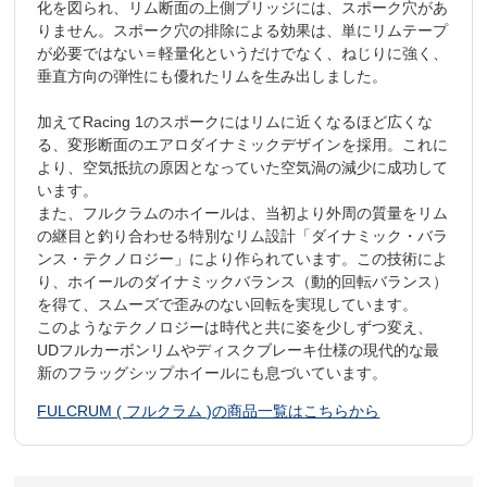
化を図られ、リム断面の上側ブリッジには、スポーク穴があ
りません。スポーク穴の排除による効果は、単にリムテープ
が必要ではない＝軽量化というだけでなく、ねじりに強く、
垂直方向の弾性にも優れたリムを生み出しました。
加えてRacing 1のスポークにはリムに近くなるほど広くな
る、変形断面のエアロダイナミックデザインを採用。これに
より、空気抵抗の原因となっていた空気渦の減少に成功して
います。
また、フルクラムのホイールは、当初より外周の質量をリム
の継目と釣り合わせる特別なリム設計「ダイナミック・バラ
ンス・テクノロジー」により作られています。この技術によ
り、ホイールのダイナミックバランス（動的回転バランス）
を得て、スムーズで歪みのない回転を実現しています。
このようなテクノロジーは時代と共に姿を少しずつ変え、
UDフルカーボンリムやディスクブレーキ仕様の現代的な最
新のフラッグシップホイールにも息づいています。
FULCRUM ( フルクラム )の商品一覧はこちらから