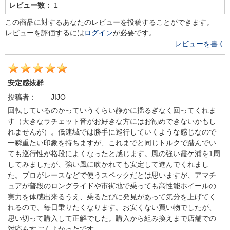
レビュー数：
1
この商品に対するあなたのレビューを投稿することができます。
レビューを評価するには
ログイン
が必要です。
レビューを書く
安定感抜群
投稿者：
JIJO
回転しているのかっていうくらい静かに揺るぎなく回ってくれま
す（大きなラチェット音がお好きな方にはお勧めできないかもし
れませんが）。低速域では勝手に巡行していくような感じなので
一瞬重たい印象を持ちますが、これまでと同じトルクで踏んでい
ても巡行性が格段によくなったと感じます。風の強い霞ケ浦を1周
してみましたが、強い風に吹かれても安定して進んでくれまし
た。プロがレースなどで使うスペックだとは思いますが、アマチ
ュアが普段のロングライドや市街地で乗っても高性能ホイールの
実力を体感出来るうえ、乗るたびに発見があって気分を上げてく
れるので、毎日乗りたくなります。お安くない買い物でしたが、
思い切って購入して正解でした。購入から組み換えまで店舗での
対応もすごくよかったです。