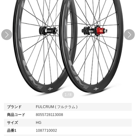
1
/
8
ブランド
FULCRUM ( フルクラム )
商品コード
8055728113008
サイズ
HG
品番1
1087710002