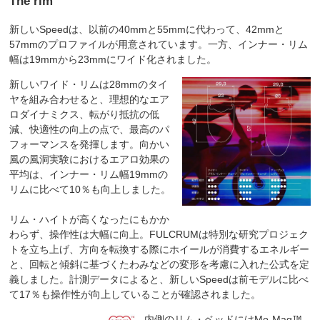
The rim
新しいSpeedは、以前の40mmと55mmに代わって、42mmと
57mmのプロファイルが用意されています。一方、インナー・リム
幅は19mmから23mmにワイド化されました。
新しいワイド・リムは28mmのタイ
ヤを組み合わせると、理想的なエア
ロダイナミクス、転がり抵抗の低
減、快適性の向上の点で、最高のパ
フォーマンスを発揮します。向かい
風の風洞実験におけるエアロ効果の
平均は、インナー・リム幅19mmの
リムに比べて10％も向上しました。
リム・ハイトが高くなったにもかか
わらず、操作性は大幅に向上。FULCRUMは特別な研究プロジェク
トを立ち上げ、方向を転換する際にホイールが消費するエネルギー
と、回転と傾斜に基づくたわみなどの変形を考慮に入れた公式を定
義しました。計測データによると、新しいSpeedは前モデルに比べ
て17％も操作性が向上していることが確認されました。
内側のリム・ベッドにはMo-Mag™