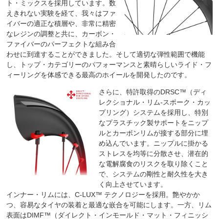
ト・ミックスを採用しています。数
えきれない実験を経て、我々はファ
イバーの適正な積層や、非常に精密
なレジンの調整と共に、カーボン・
ファイバーのパーフェクトな組み合
わせに到達することができました。そして適切な弾性範囲で機能
し、トップ・カテゴリーのパフォーマンスと素晴らしいライド・フ
ィーリングを体感できる最高のホイールを開発したのです。
さらに、特許取得のDRSC™（ディ
レクショナル・リム-スポーク・カッ
プリング）システムを採用し、特別
なプラスチック製サポートをニップ
ルとカーボンリムが接する部分に埋
め込んでいます。ニップルに掛かる
ストレスを均等に分散させ、潜在的
な電解腐食のリスクを取り除くこと
で、システムの剛性と耐久性を大き
く向上させています。
インナー・リムには、C-LUX™ テクノロジーを採用。艶やかか
つ、容易なタイヤの装着と最適な嵌合を可能にします。一方、リム
表面はDIMF™（ダイレクト・インモールド・マット・フィニッシ