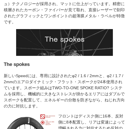
ュ）テクノロジーが採用され、マットに仕上がっています。精密に
積層されたカーボン・ファイバーが見て取れ、直接レーザーで刻印
されたグラフィックとワンポイントの超薄膜メタル・ラベルが特徴
です。
The spokes
新しいSpeedには、専用に設計されたφ2 / 1.6 / 2mmと、φ2 / 1.7 /
2mmのエアロダイナミック・フラット・スポークが24本使用され
ています。スポーク組みはTWO-TO-ONE SPOKE RATIO? システ
ムを採用し、機械的に大きなストレスが掛かるエリアにはダブルで
スポークを配置して、エネルギーの分散を防ぎながら、ねじれ方向
の力に対抗します。
フロントはディスク側に16本、反対
側に8本配置し、リアは変速によって
増幅される力に対抗するため反対の