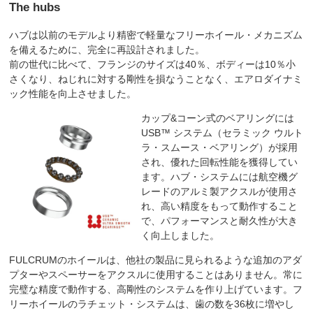
The hubs
ハブは以前のモデルより精密で軽量なフリーホイール・メカニズム
を備えるために、完全に再設計されました。
前の世代に比べて、フランジのサイズは40％、ボディーは10％小
さくなり、ねじれに対する剛性を損なうことなく、エアロダイナミ
ック性能を向上させました。
カップ&コーン式のベアリングには
USB™ システム（セラミック ウルト
ラ・スムース・ベアリング）が採用
され、優れた回転性能を獲得してい
ます。ハブ・システムには航空機グ
レードのアルミ製アクスルが使用さ
れ、高い精度をもって動作すること
で、パフォーマンスと耐久性が大き
く向上しました。
FULCRUMのホイールは、他社の製品に見られるような追加のアダ
プターやスペーサーをアクスルに使用することはありません。常に
完璧な精度で動作する、高剛性のシステムを作り上げています。フ
リーホイールのラチェット・システムは、歯の数を36枚に増やし