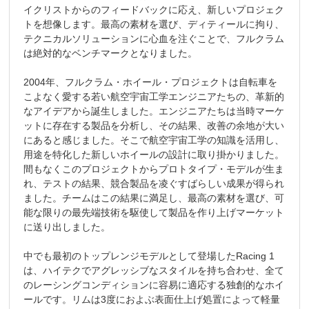
イクリストからのフィードバックに応え、新しいプロジェク
トを想像します。最高の素材を選び、ディティールに拘り、
テクニカルソリューションに心血を注ぐことで、フルクラム
は絶対的なベンチマークとなりました。
2004年、フルクラム・ホイール・プロジェクトは自転車を
こよなく愛する若い航空宇宙工学エンジニアたちの、革新的
なアイデアから誕生しました。エンジニアたちは当時マーケ
ットに存在する製品を分析し、その結果、改善の余地が大い
にあると感じました。そこで航空宇宙工学の知識を活用し、
用途を特化した新しいホイールの設計に取り掛かりました。
間もなくこのプロジェクトからプロトタイプ・モデルが生ま
れ、テストの結果、競合製品を凌ぐすばらしい成果が得られ
ました。チームはこの結果に満足し、最高の素材を選び、可
能な限りの最先端技術を駆使して製品を作り上げマーケット
に送り出しました。
中でも最初のトップレンジモデルとして登場したRacing 1
は、ハイテクでアグレッシブなスタイルを持ち合わせ、全て
のレーシングコンディションに容易に適応する独創的なホイ
ールです。リムは3度におよぶ表面仕上げ処置によって軽量