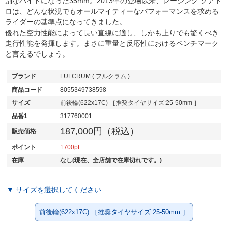
別なハイトになった35mm。2013年の登場以来、レーシング クアト
ロは、どんな状況でもオールマイティーなパフォーマンスを求める
ライダーの基準点になってきました。
優れた空力性能によって長い直線に適し、しかも上りでも驚くべき
走行性能を発揮します。まさに重量と反応性におけるベンチマーク
と言えるでしょう。
ブランド
FULCRUM ( フルクラム )
商品コード
8055349738598
サイズ
前後輪(622x17C) ［推奨タイヤサイズ:25-50mm ］
品番1
317760001
187,000円（税込）
販売価格
ポイント
1700
在庫
なし(現在、全店舗で在庫切れです。)
▼ サイズを選択してください
前後輪(622x17C) ［推奨タイヤサイズ:25-50mm ］