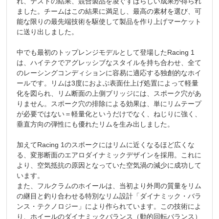
れ、テストの結果、競合製品を凌ぐすばらしい成果が得られ
ました。チームはこの結果に満足し、最高の素材を選び、可
能な限りの最先端技術を駆使して製品を作り上げマーケット
に送り出しました。
中でも最初のトップレンジモデルとして登場したRacing 1
は、ハイテクでアグレッシブなスタイルを持ち合わせ、全て
のレーシングコンディションに容易に適応する独創的なホイ
ールです。リムは3度におよぶ表面仕上げ処置によって軽量
化を図られ、リム断面の上側ブリッジには、スポーク穴があ
りません。スポーク穴の排除による効果は、単にリムテープ
が必要ではない＝軽量化というだけでなく、ねじりに強く、
垂直方向の弾性にも優れたリムを生み出しました。
加えてRacing 1のスポークにはリムに近くなるほど広くな
る、変形断面のエアロダイナミックデザインを採用。これに
より、空気抵抗の原因となっていた空気渦の減少に成功して
います。
また、フルクラムのホイールは、当初より外周の質量をリム
の継目と釣り合わせる特別なリム設計「ダイナミック・バラ
ンス・テクノロジー」により作られています。この技術によ
り、ホイールのダイナミックバランス（動的回転バランス）