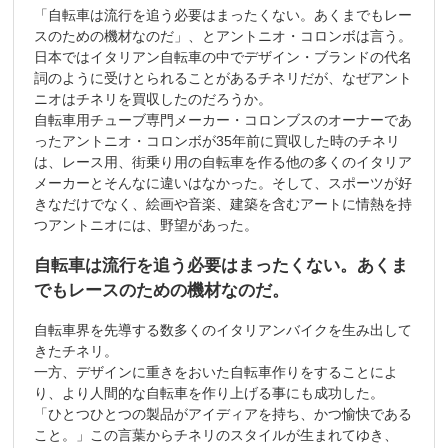
「自転車は流行を追う必要はまったくない。あくまでもレー
スのための機材なのだ」、とアントニオ・コロンボは言う。
日本ではイタリアン自転車の中でデザイン・ブランドの代名
詞のように受けとられることがあるチネリだが、なぜアント
ニオはチネリを買収したのだろうか。
自転車用チューブ専門メーカー・コロンブスのオーナーであ
ったアントニオ・コロンボが35年前に買収した時のチネリ
は、レース用、街乗り用の自転車を作る他の多くのイタリア
メーカーとそんなに違いはなかった。そして、スポーツが好
きなだけでなく、絵画や音楽、建築を含むアートに情熱を持
つアントニオには、野望があった。
自転車は流行を追う必要はまったくない。あくま
でもレースのための機材なのだ。
自転車界を先導する数多くのイタリアンバイクを生み出して
きたチネリ。
一方、デザインに重きをおいた自転車作りをすることによ
り、より人間的な自転車を作り上げる事にも成功した。
「ひとつひとつの製品がアイディアを持ち、かつ愉快である
こと。」この言葉からチネリのスタイルが生まれてゆき、