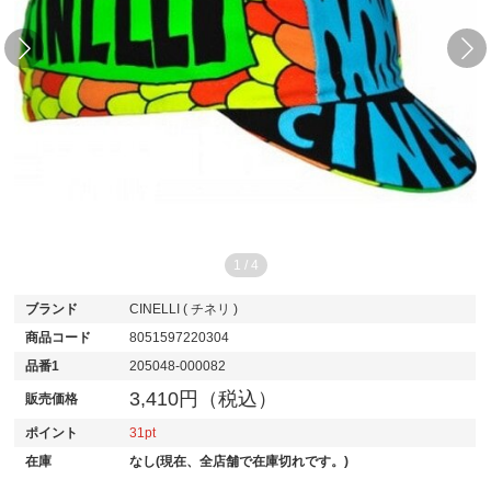
1
/
4
ブランド
CINELLI ( チネリ )
商品コード
8051597220304
品番1
205048-000082
3,410円（税込）
販売価格
ポイント
31
在庫
なし(現在、全店舗で在庫切れです。)