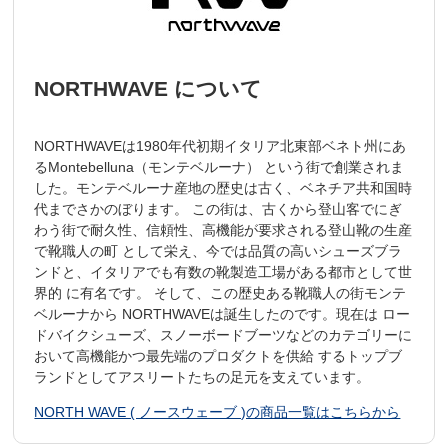
NORTHWAVE について
NORTHWAVEは1980年代初期イタリア北東部ベネト州にあ
るMontebelluna（モンテベルーナ） という街で創業されま
した。モンテベルーナ産地の歴史は古く、ベネチア共和国時
代までさかのぼります。 この街は、古くから登山客でにぎ
わう街で耐久性、信頼性、高機能が要求される登山靴の生産
で靴職人の町 として栄え、今では品質の高いシューズブラ
ンドと、イタリアでも有数の靴製造工場がある都市として世
界的 に有名です。 そして、この歴史ある靴職人の街モンテ
ベルーナから NORTHWAVEは誕生したのです。現在は ロー
ドバイクシューズ、スノーボードブーツなどのカテゴリーに
おいて高機能かつ最先端のプロダクトを供給 するトップブ
ランドとしてアスリートたちの足元を支えています。
NORTH WAVE ( ノースウェーブ )の商品一覧はこちらから