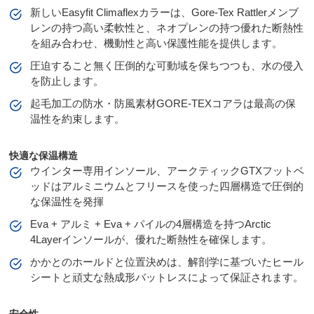
新しいEasyfit Climaflexカラーは、Gore-Tex Rattlerメンブ
レンの持つ高い柔軟性と、ネオプレンの持つ優れた断熱性
を組み合わせ、機動性と高い保護性能を提供します。
圧迫すること無く圧倒的な可動域を保ちつつも、水の侵入
を防止します。
起毛加工の防水・防風素材GORE-TEXコアラは最高の保
温性を約束します。
快適な保温構造
ウインター専用インソール、アークティックGTXフットベ
ッドはアルミニウムとフリースを使った四層構造で圧倒的
な保温性を発揮
Eva + アルミ + Eva + パイルの4層構造を持つArctic
4Layerインソールが、優れた断熱性を確保します。
かかとのホールドと位置決めは、解剖学に基づいたヒール
シートと頑丈な熱成形バットレスによって保証されます。
安全性