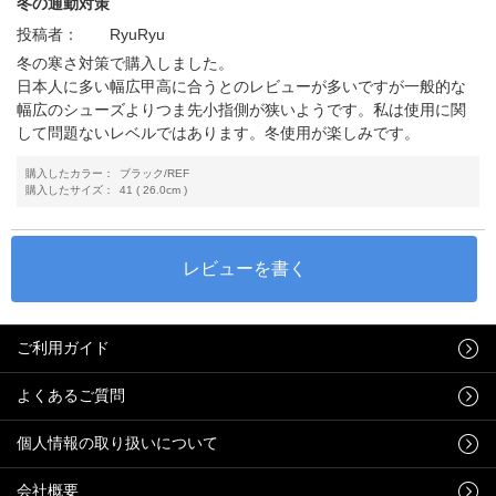
冬の通勤対策
投稿者：
RyuRyu
冬の寒さ対策で購入しました。
日本人に多い幅広甲高に合うとのレビューが多いですが一般的な
幅広のシューズよりつま先小指側が狭いようです。私は使用に関
して問題ないレベルではあります。冬使用が楽しみです。
購入したカラー：
ブラック/REF
購入したサイズ：
41 ( 26.0cm )
ご利用ガイド
よくあるご質問
個人情報の取り扱いについて
会社概要