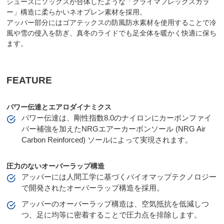
シューズにソックスが合体したような「クライマフレックスカラ
ー」構造に柔らかいネオプレン素材を採用。
アッパー部分にはゴアテックスの防風防水素材を使用することで冷
風や雪の侵入を防ぎ、真冬のライドでも足全体を暖かく快適に保ち
ます。
FEATURE
パワー伝達とエアロダイナミクス
パワー伝達は、剛性指数8.0のナイロンにカーボンファイ
バー補強を加えたNRGエアーカーボンソール (NRG Air
Carbon Reinforced) ソールによって実現されます。
圧力のないオーバーラップ構造
アッパーには人間工学に基づくバイオマップテクノロジー
で開発されたオーバーラップ構造を採用。
アッパーのオーバーラップ構造は、空気抵抗を低減しつ
つ、足に均等に密着することで圧力点を排除します。