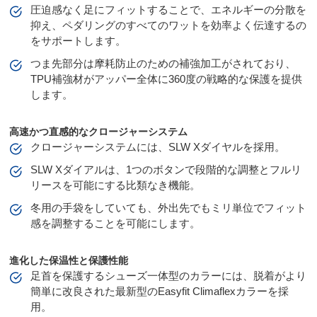
圧迫感なく足にフィットすることで、エネルギーの分散を
抑え、ペダリングのすべてのワットを効率よく伝達するの
をサポートします。
つま先部分は摩耗防止のための補強加工がされており、
TPU補強材がアッパー全体に360度の戦略的な保護を提供
します。
高速かつ直感的なクロージャーシステム
クロージャーシステムには、SLW Xダイヤルを採用。
SLW Xダイアルは、1つのボタンで段階的な調整とフルリ
リースを可能にする比類なき機能。
冬用の手袋をしていても、外出先でもミリ単位でフィット
感を調整することを可能にします。
進化した保温性と保護性能
足首を保護するシューズ一体型のカラーには、脱着がより
簡単に改良された最新型のEasyfit Climaflexカラーを採
用。