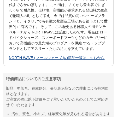
代までさかのぼります。 この街は、古くから登山客でにぎ
わう街で耐久性、信頼性、高機能が要求される登山靴の生産
で靴職人の町 として栄え、今では品質の高いシューズブラ
ンドと、イタリアでも有数の靴製造工場がある都市として世
界的 に有名です。 そして、この歴史ある靴職人の街モンテ
ベルーナから NORTHWAVEは誕生したのです。現在は ロー
ドバイクシューズ、スノーボードブーツなどのカテゴリーに
おいて高機能かつ最先端のプロダクトを供給 するトップブ
ランドとしてアスリートたちの足元を支えています。
NORTH WAVE ( ノースウェーブ )の商品一覧はこちらから
特価商品についてのご注意事項
旧品、型落ち、在庫処分、長期展示品などの理由による特別価
格となります。
ご注文の際は以下詳細をご了承いただいたものとしてご対応さ
せていただきます。
汚れ、変色、小キズ、経年変化等が見られる場合があります