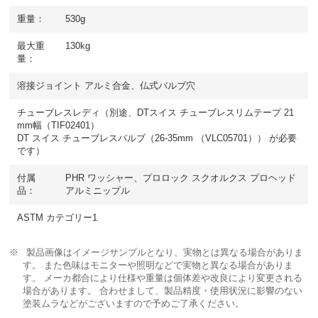
重量：
530g
最大重
130kg
量：
溶接ジョイント アルミ合金、仏式バルブ穴
チューブレスレディ（別途、DTスイス チューブレスリムテープ 21
mm幅（TIF02401）
DT スイス チューブレスバルブ（26-35mm （VLC05701）） が必要
です）
付属
PHR ワッシャー、プロロック スクオルクス プロヘッド
品：
アルミニップル
ASTM カテゴリー1
製品画像はイメージサンプルとなり、実物とは異なる場合がありま
す。 また色味はモニターや照明などで実物と異なる場合がありま
す。 メーカ都合により仕様や重量は個体差や改良により変更される
場合があります。 合わせまして、製品精度・使用状況に影響のない
塗装ムラなどがございますので予めご了承ください。