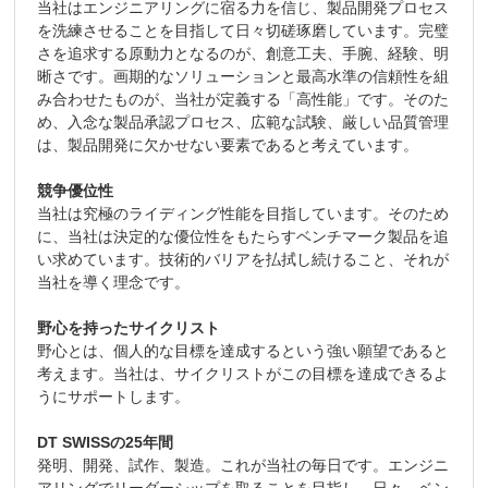
当社はエンジニアリングに宿る力を信じ、製品開発プロセス
を洗練させることを目指して日々切磋琢磨しています。完璧
さを追求する原動力となるのが、創意工夫、手腕、経験、明
晰さです。画期的なソリューションと最高水準の信頼性を組
み合わせたものが、当社が定義する「高性能」です。そのた
め、入念な製品承認プロセス、広範な試験、厳しい品質管理
は、製品開発に欠かせない要素であると考えています。
競争優位性
当社は究極のライディング性能を目指しています。そのため
に、当社は決定的な優位性をもたらすベンチマーク製品を追
い求めています。技術的バリアを払拭し続けること、それが
当社を導く理念です。
野心を持ったサイクリスト
野心とは、個人的な目標を達成するという強い願望であると
考えます。当社は、サイクリストがこの目標を達成できるよ
うにサポートします。
DT SWISSの25年間
発明、開発、試作、製造。これが当社の毎日です。エンジニ
アリングでリーダーシップを取ることを目指し、日々、ベン