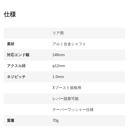
仕様
リア用
素材
アルミ合金シャフト
対応エンド幅
148mm
アクスル径
φ12mm
ネジピッチ
1.0mm
Xブースト規格用
レバー脱着可能
テーパーワッシャー仕様
重量
70g