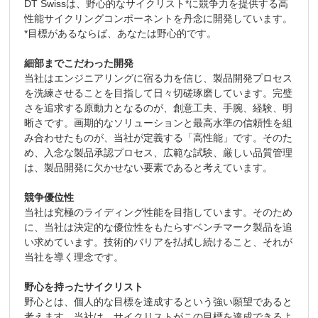
DT Swissは、野心的なサイクリスト*に競争力を提供する高
性能サイクリングコンポーネントを丹念に開発しています。
*目標があるならば、あなたは野心的です。
細部までこだわった開発
当社はエンジニアリングに宿る力を信じ、製品開発プロセス
を洗練させることを目指して日々切磋琢磨しています。完璧
さを追求する原動力となるのが、創意工夫、手腕、経験、明
晰さです。画期的なソリューションと最高水準の信頼性を組
み合わせたものが、当社が定義する「高性能」です。そのた
め、入念な製品承認プロセス、広範な試験、厳しい品質管理
は、製品開発に欠かせない要素であると考えています。
競争優位性
当社は究極のライディング性能を目指しています。そのため
に、当社は決定的な優位性をもたらすベンチマーク製品を追
い求めています。技術的バリアを払拭し続けること、それが
当社を導く理念です。
野心を持ったサイクリスト
野心とは、個人的な目標を達成するという強い願望であると
考えます。当社は、サイクリストがこの目標を達成できるよ