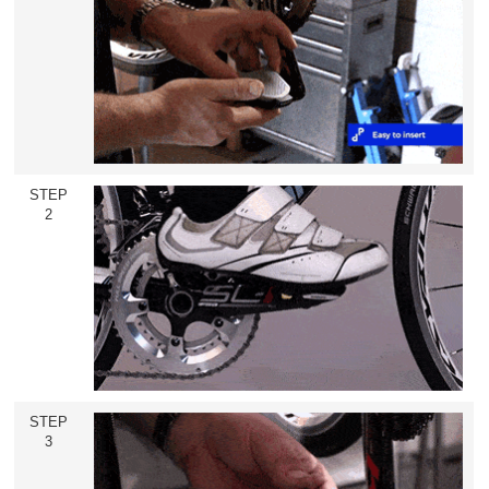
STEP
2
STEP
3