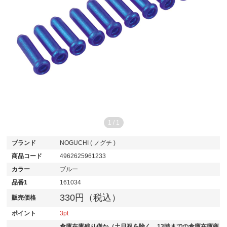
1
/
1
ブランド
NOGUCHI ( ノグチ )
商品コード
4962625961233
カラー
ブルー
品番1
161034
330円（税込）
販売価格
ポイント
3
倉庫在庫残り僅か（土日祝を除く、13時までの倉庫在庫商