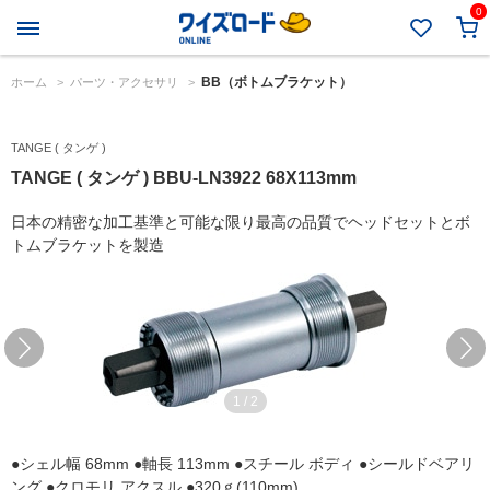
0
BB（ボトムブラケット）
ホーム
>
パーツ・アクセサリ
>
TANGE ( タンゲ )
TANGE ( タンゲ ) BBU-LN3922 68X113mm
日本の精密な加工基準と可能な限り最高の品質でヘッドセットとボ
トムブラケットを製造
1
/
2
●シェル幅 68mm ●軸長 113mm ●スチール ボディ ●シールドベアリ
ング ●クロモリ アクスル ●320ｇ(110mm)