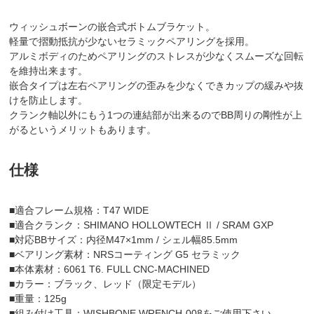
ウィッシュボーンの嵌合式ボトムブラケット。
軽量で摺動抵抗が少ないセラミックペアリングを採用。
アルミボディのためペアリングのストレスが少なくスムーズな回転
を維持出来ます。
嵌合タイプは左右ペアリングの歪みを少なくできカップの緩みや抜
けを防止します。
クランク軸以外にもう1つの連結部が出来るのでBB周りの剛性が上
がるというメリットもあります。
仕様
■適合フレーム規格：T47 WIDE
■適合クランク：SHIMANO HOLLOWTECH Ⅱ / SRAM GXP
■対応BBサイズ：内径M47×1mm / シェル幅85.5mm
■ベアリング素材：NRSコーティング G5 セラミック
■本体素材：6061 T6. FULL CNC-MACHINED
■カラー：ブラック、レッド（限定モデル）
■重量：125g
■組み付け工具：WISHBONE WRENCH-008をご使用下さい。