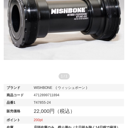
1
/
1
ブランド
WISHBONE ( ウィッシュボーン )
商品コード
4712899711894
品番1
T47855-24
22,000円（税込）
販売価格
ポイント
200
在庫
店頭在庫のみ、残り僅か（土日祝を除く14日程で発送）