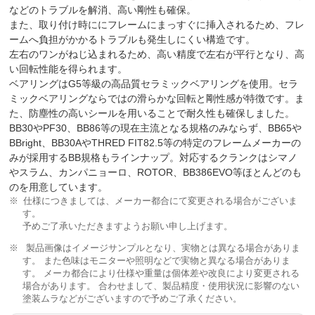
などのトラブルを解消、高い剛性も確保。
また、取り付け時ににフレームにまっすぐに挿入されるため、フレ
ームへ負担がかかるトラブルも発生しにくい構造です。
左右のワンがねじ込まれるため、高い精度で左右が平行となり、高
い回転性能を得られます。
ベアリングはG5等級の高品質セラミックベアリングを使用。セラ
ミックベアリングならではの滑らかな回転と剛性感が特徴です。ま
た、防塵性の高いシールを用いることで耐久性も確保しました。
BB30やPF30、BB86等の現在主流となる規格のみならず、BB65や
BBright、BB30AやTHRED FIT82.5等の特定のフレームメーカーの
みが採用するBB規格もラインナップ。対応するクランクはシマノ
やスラム、カンパニョーロ、ROTOR、BB386EVO等ほとんどのも
のを用意しています。
仕様につきましては、メーカー都合にて変更される場合がございま
す。
予めご了承いただきますようお願い申し上げます。
製品画像はイメージサンプルとなり、実物とは異なる場合がありま
す。 また色味はモニターや照明などで実物と異なる場合がありま
す。 メーカ都合により仕様や重量は個体差や改良により変更される
場合があります。 合わせまして、製品精度・使用状況に影響のない
塗装ムラなどがございますので予めご了承ください。