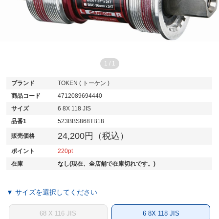
1
/
1
ブランド
TOKEN ( トーケン )
商品コード
4712089694440
サイズ
6 8X 118 JIS
品番1
523BBS868TB18
24,200円（税込）
販売価格
ポイント
220
在庫
なし(現在、全店舗で在庫切れです。)
▼ サイズを選択してください
68 X 116 JIS
6 8X 118 JIS