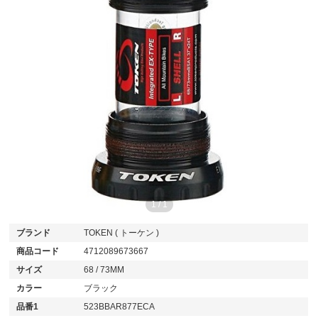
1
/
1
ブランド
TOKEN ( トーケン )
商品コード
4712089673667
サイズ
68 / 73MM
カラー
ブラック
品番1
523BBAR877ECA