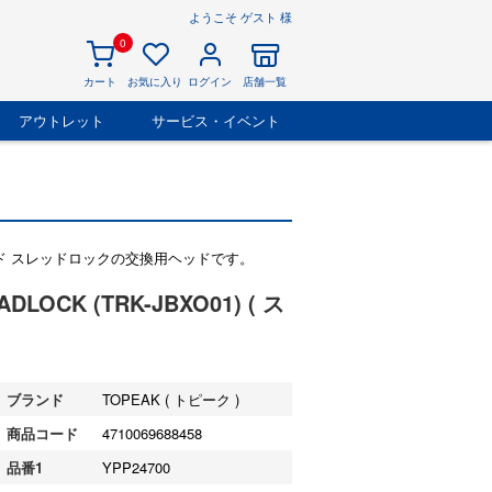
ようこそ ゲスト 様
0
カート
お気に入り
ログイン
店舗一覧
アウトレット
サービス・イベント
ッド スレッドロックの交換用ヘッドです。
LOCK (TRK-JBXO01) ( ス
ブランド
TOPEAK ( トピーク )
商品コード
4710069688458
品番1
YPP24700