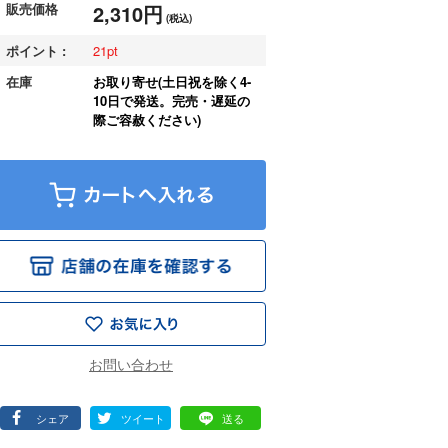
販売価格
2,310円
(税込)
ポイント :
21
在庫
お取り寄せ(土日祝を除く4-
10日で発送。完売・遅延の
際ご容赦ください)
シェア
ツイート
送る