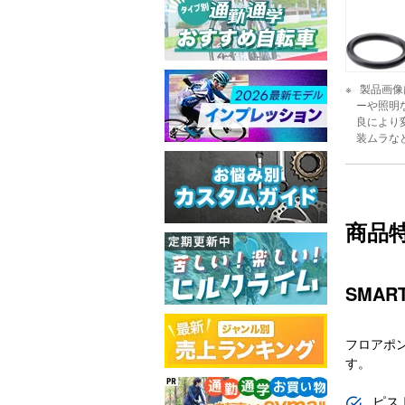
製品画像
ーや照明
良により
装ムラな
商品
SMART
フロアポン
す。
ピス