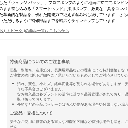
した「ウェッジ パック」、フロアポンプのように地面に立ててポンピン
のまま差し込める「スマートヘッド」採用ポンプ、必要な工具をコンパ
た革新的な製品を、優れた開発力で絶えず産み出し続けています。さら
いただけるように補修部品までを幅広くラインナップしています。
AK ( トピーク )の商品一覧はこちらから
特価商品についてのご注意事項
旧品、型落ち、在庫処分、長期展示品などの理由による特別価格とな
ご注文の際は以下詳細をご了承いただいたものとしてご対応させてい
汚れ、変色、小キズ、経年変化等が見られる場合がありますが、
うな不具合はございません。
なお輸入品は各ブランドの基準に基づき品質管理がされており、
取り扱っております。
外箱などの商品パッケージは汚れや傷がある場合や付属しない場
ご返品・交換について
安全なご使用に影響のある重大な機能的欠陥など特別な場合を除き、
せん。