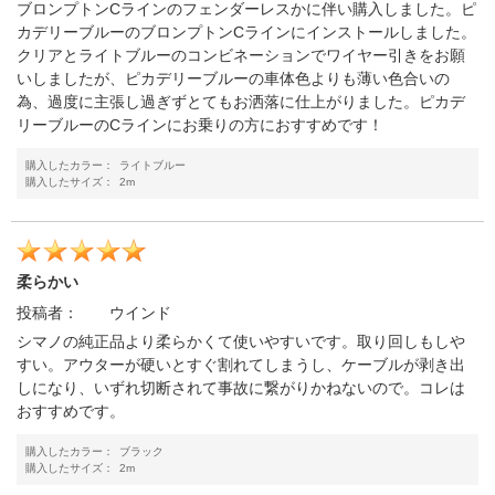
ブロンプトンCラインのフェンダーレスかに伴い購入しました。ピ
カデリーブルーのブロンプトンCラインにインストールしました。
クリアとライトブルーのコンビネーションでワイヤー引きをお願
いしましたが、ピカデリーブルーの車体色よりも薄い色合いの
為、過度に主張し過ぎずとてもお洒落に仕上がりました。ピカデ
リーブルーのCラインにお乗りの方におすすめです！
購入したカラー：
ライトブルー
購入したサイズ：
2m
柔らかい
投稿者：
ウインド
シマノの純正品より柔らかくて使いやすいです。取り回しもしや
すい。アウターが硬いとすぐ割れてしまうし、ケーブルが剥き出
しになり、いずれ切断されて事故に繋がりかねないので。コレは
おすすめです。
購入したカラー：
ブラック
購入したサイズ：
2m