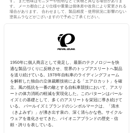
す。 また色味はモニターや照明などで実物と異なる場合がありま
す。 メーカ都合により仕様や重量は個体差や改良により変更される
場合があります。 合わせまして、製品精度・使用状況に影響のない
塗装ムラなどがございますので予めご了承ください。
1950年に個人商店として発足し、最新のテクノロジーを快
適な製品づくりに反映させ、世界のトップアスリートへ製品
を送り続けている。1978年自転車のライディングフォーム
を解析した独自の立体裁断技術による「エアロカット」を確
立。風の抵抗を一番の敵とする自転車競技において、アスリ
ートの体力消耗の軽減を実現化した。このパターンはパール
イズミの基礎として、多くのアスリートを栄冠に導き続けて
いる。 パールイズミブランドのシンボルマークは、「清水
（きよみず）」が沸き出す泉の、深く清らかな色。サイクル
ウェアを進化させてきた、パイオニアブランドの歴史・信
頼・誇りを表している。