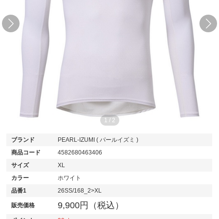
1
/
2
ブランド
PEARL-IZUMI ( パールイズミ )
商品コード
4582680463406
サイズ
XL
カラー
ホワイト
品番1
26SS/168_2>XL
9,900円（税込）
販売価格