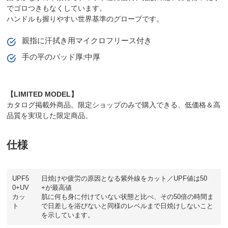
でゴロつきもなくしています。
ハンドルも握りやすい世界基準のグローブです。
親指に汗拭き用マイクロフリース付き
手の平のパッド厚:中厚
【LIMITED MODEL】
カタログ掲載外商品。限定ショップのみで購入できる、低価格＆高
品質を実現した限定商品。
仕様
UPF5
日焼けや疲労の原因となる紫外線をカット／UPF値は50
0+UV
+が最高値
カッ
肌に何も身に付けていない状態と比べ、その50倍の時間ま
ト
で日差しを浴びないと同様のレベルまで日焼けしないこと
を示しています。