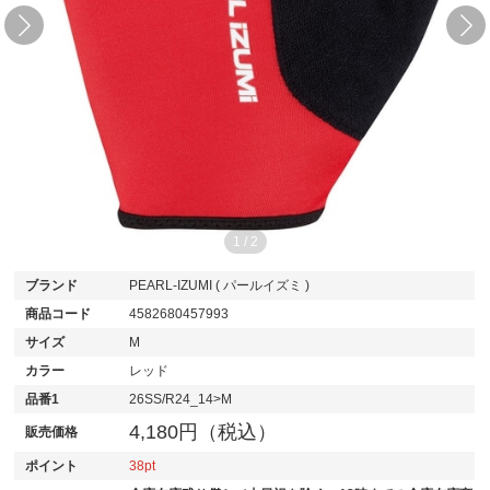
1
/
2
ブランド
PEARL-IZUMI ( パールイズミ )
商品コード
4582680457993
サイズ
M
カラー
レッド
品番1
26SS/R24_14>M
4,180円（税込）
販売価格
ポイント
38