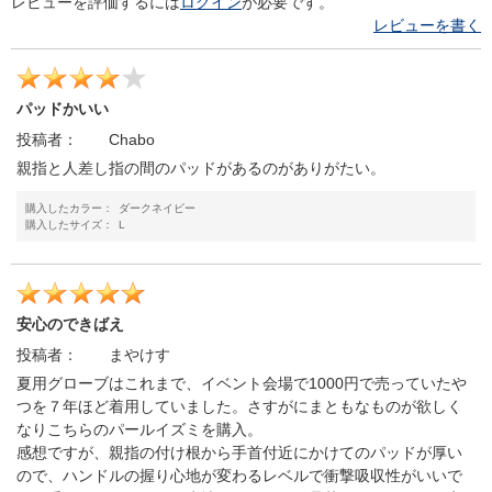
レビューを評価するには
ログイン
が必要です。
レビューを書く
パッドかいい
投稿者：
Chabo
親指と人差し指の間のパッドがあるのがありがたい。
購入したカラー：
ダークネイビー
購入したサイズ：
L
安心のできばえ
投稿者：
まやけす
夏用グローブはこれまで、イベント会場で1000円で売っていたや
つを７年ほど着用していました。さすがにまともなものが欲しく
なりこちらのパールイズミを購入。
感想ですが、親指の付け根から手首付近にかけてのパッドが厚い
ので、ハンドルの握り心地が変わるレベルで衝撃吸収性がいいで