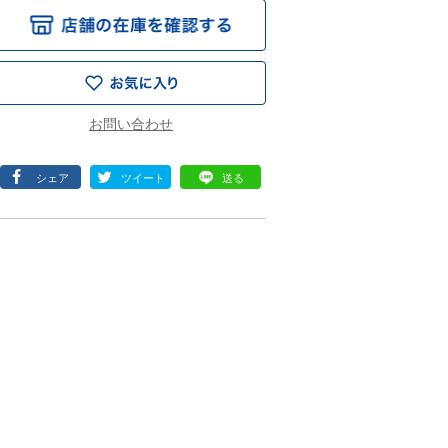
シェア
ツイート
送る