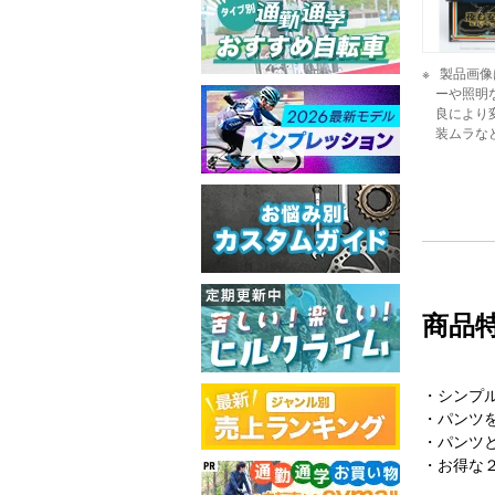
製品画像
ーや照明
良により
装ムラな
商品
・シンプル
・パンツを
・パンツと
・お得な