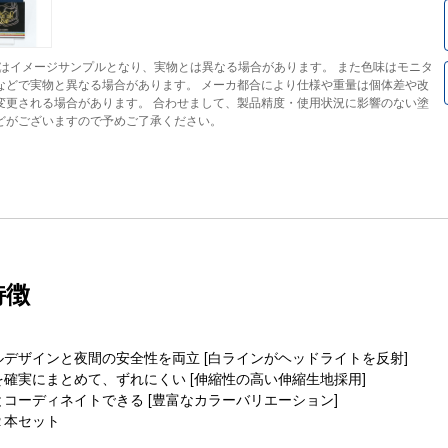
はイメージサンプルとなり、実物とは異なる場合があります。 また色味はモニタ
などで実物と異なる場合があります。 メーカ都合により仕様や重量は個体差や改
変更される場合があります。 合わせまして、製品精度・使用状況に影響のない塗
どがございますので予めご了承ください。
特徴
デザインと夜間の安全性を両立 [白ラインがヘッドライトを反射]
確実にまとめて、ずれにくい [伸縮性の高い伸縮生地採用]
コーディネイトできる [豊富なカラーバリエーション]
２本セット