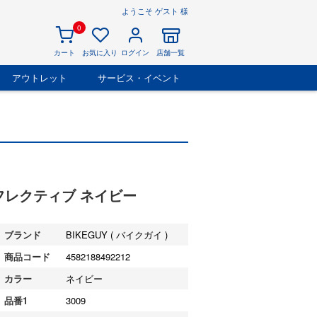
ようこそ ゲスト 様
0
カート
お気に入り
ログイン
店舗一覧
アウトレット
サービス・イベント
 リフレクティブ ネイビー
ブランド
BIKEGUY ( バイクガイ )
商品コード
4582188492212
カラー
ネイビー
品番1
3009