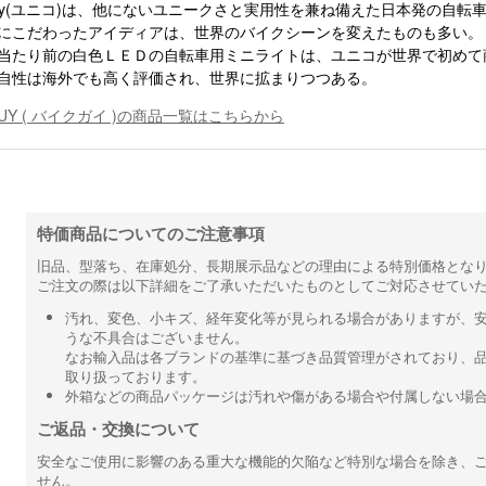
eguy(ユニコ)は、他にないユニークさと実用性を兼ね備えた日本発の自転
にこだわったアイディアは、世界のバイクシーンを変えたものも多い。
当たり前の白色ＬＥＤの自転車用ミニライトは、ユニコが世界で初めて
自性は海外でも高く評価され、世界に拡まりつつある。
GUY ( バイクガイ )の商品一覧はこちらから
特価商品についてのご注意事項
旧品、型落ち、在庫処分、長期展示品などの理由による特別価格とな
ご注文の際は以下詳細をご了承いただいたものとしてご対応させてい
汚れ、変色、小キズ、経年変化等が見られる場合がありますが、
うな不具合はございません。
なお輸入品は各ブランドの基準に基づき品質管理がされており、
取り扱っております。
外箱などの商品パッケージは汚れや傷がある場合や付属しない場
ご返品・交換について
安全なご使用に影響のある重大な機能的欠陥など特別な場合を除き、
せん。