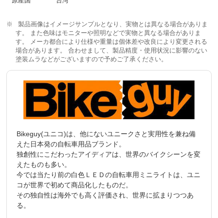
原産国
台湾
製品画像はイメージサンプルとなり、実物とは異なる場合がありま
す。 また色味はモニターや照明などで実物と異なる場合がありま
す。 メーカ都合により仕様や重量は個体差や改良により変更される
場合があります。 合わせまして、製品精度・使用状況に影響のない
塗装ムラなどがございますので予めご了承ください。
Bikeguy(ユニコ)は、他にないユニークさと実用性を兼ね備
えた日本発の自転車用品ブランド。
独創性にこだわったアイディアは、世界のバイクシーンを変
えたものも多い。
今では当たり前の白色ＬＥＤの自転車用ミニライトは、ユニ
コが世界で初めて商品化したものだ。
その独自性は海外でも高く評価され、世界に拡まりつつあ
る。