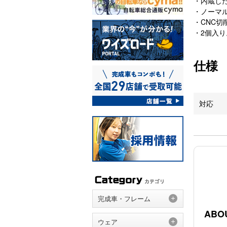
・内蔵し
・ノーマ
・CNC切
・2個入り
仕様
対応
完成車・フレーム
ABO
ウェア