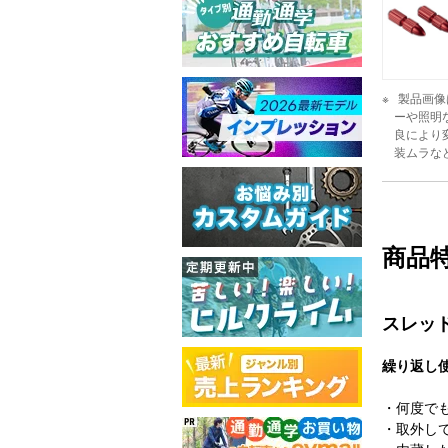
製品画像
ーや照明
良により
装ムラな
商品
スレッ
繰り返し
・何度で
・取外し