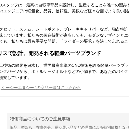
Cのスタッフは、最高の自転車部品を設計し、生産することを唯一の望み
のエンジニアは軽量化、品質、信頼性、美観など様々な面でより良い製
クセット、ステム、シートポスト、ブレーキキャリパーなど、独占特許を
味しています。私たちの製造技術が進歩しても、モダンなデザインとエ
ても、私たちは最も重要な問題、「ライダーの要求」を決して忘れるこ
リスで設計、開発される軽量パーツブランド
工技術の限界を追求し、世界最高水準のCNC技術を誇る軽量パーツブ
ングパーツから、ボトルケージボルトなどの小物まで、あなたのバイク
提案しています。
C ( ケーシーエヌシー )の商品一覧はこちらから
特価商品についてのご注意事項
旧品、型落ち、在庫処分、長期展示品などの理由による特別価格とな