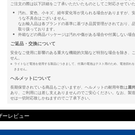
ご注文の際は以下詳細をご了承いただいたものとしてご対応させてい
汚れ、変色、小キズ、経年変化等が見られる場合がありますが、
うな不具合はございません。
なお輸入品は各ブランドの基準に基づき品質管理がされており、
取り扱っております。
外箱などの商品パッケージは汚れや傷がある場合や付属しない場
ご返品・交換について
安全なご使用に影響のある重大な機能的欠陥など特別な場合を除き、
せん。
ライトなど電池を使用する製品につきまして、付属の電池はテスト用のため、電池切れを
きません。
ヘルメットについて
長期保管されている商品もございますが、ヘルメットの耐用年数は
屋
あり、ご利用には差し支えありませんのでご安心ください。なお、製
せは一切対応致しかねますのでご了承下さい。
ザーレビュー