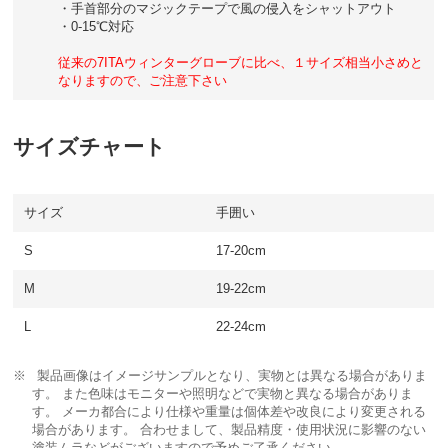
・手首部分のマジックテープで風の侵入をシャットアウト
・0-15℃対応
従来の7ITAウィンターグローブに比べ、１サイズ相当小さめと
なりますので、ご注意下さい
サイズチャート
サイズ
手囲い
S
17-20cm
M
19-22cm
L
22-24cm
製品画像はイメージサンプルとなり、実物とは異なる場合がありま
す。 また色味はモニターや照明などで実物と異なる場合がありま
す。 メーカ都合により仕様や重量は個体差や改良により変更される
場合があります。 合わせまして、製品精度・使用状況に影響のない
塗装ムラなどがございますので予めご了承ください。