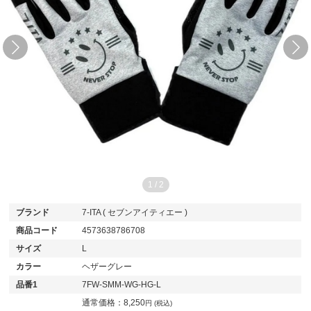
1
/
2
ブランド
7-ITA ( セブンアイティエー )
商品コード
4573638786708
サイズ
L
カラー
ヘザーグレー
品番1
7FW-SMM-WG-HG-L
通常価格：
8,250
円 (税込)