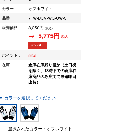
カラー
オフホワイト
品番1
7FW-DCM-WG-OW-S
販売価格
8,250円
(税込)
→ 5,775円
(税込)
30%OFF
ポイント :
52
在庫
倉庫在庫残り僅か（土日祝
を除く、13時までの倉庫在
庫商品のみ注文で最短即日
出荷）
▼ カラーを選択してください
選択されたカラー：オフホワイト