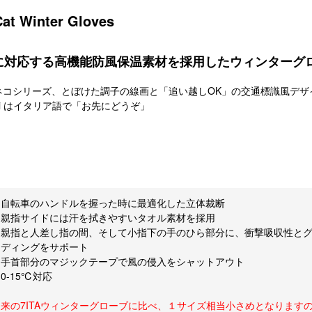
at Winter Gloves
に対応する高機能防風保温素材を採用したウィンターグ
ネコシリーズ、とぼけた調子の線画と「追い越しOK」の交通標識風デザ
i lei はイタリア語で「お先にどうぞ」
・自転車のハンドルを握った時に最適化した立体裁断
・親指サイドには汗を拭きやすいタオル素材を採用
・親指と人差し指の間、そして小指下の手のひら部分に、衝撃吸収性と
イディングをサポート
・手首部分のマジックテープで風の侵入をシャットアウト
0-15℃対応
従来の7ITAウィンターグローブに比べ、１サイズ相当小さめとなります