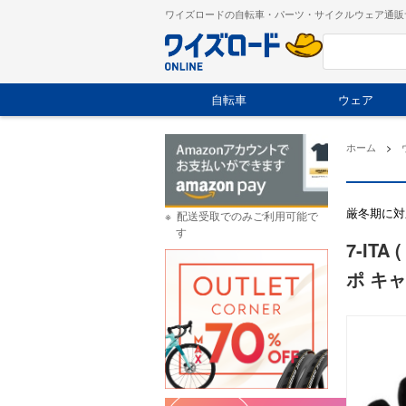
ワイズロードの自転車・パーツ・サイクルウェア通販
自転車
ウェア
ホーム
>
厳冬期に対
配送受取でのみご利用可能で
す
7-IT
ポ キ