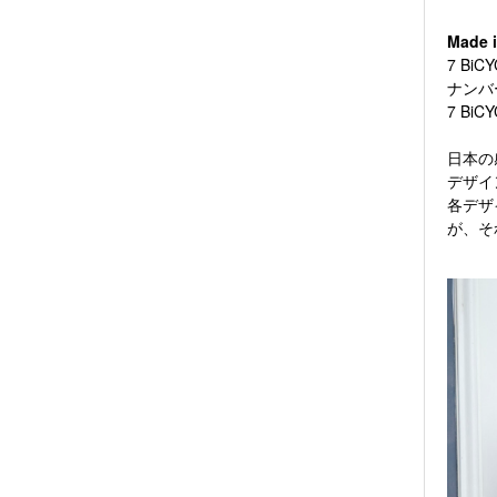
Made
7 B
ナンバ
7 B
日本の
デザイ
各デザ
が、そ