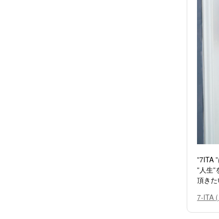
”7IT
”人生
頂きた
7-IT