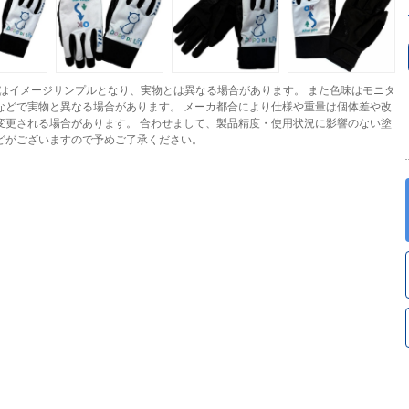
はイメージサンプルとなり、実物とは異なる場合があります。 また色味はモニタ
などで実物と異なる場合があります。 メーカ都合により仕様や重量は個体差や改
変更される場合があります。 合わせまして、製品精度・使用状況に影響のない塗
どがございますので予めご了承ください。