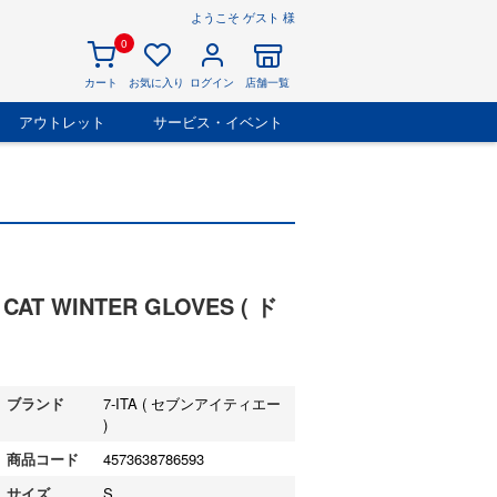
ようこそ ゲスト 様
0
カート
お気に入り
ログイン
店舗一覧
アウトレット
サービス・イベント
T WINTER GLOVES ( ド
ブランド
7-ITA ( セブンアイティエー
)
商品コード
4573638786593
サイズ
S