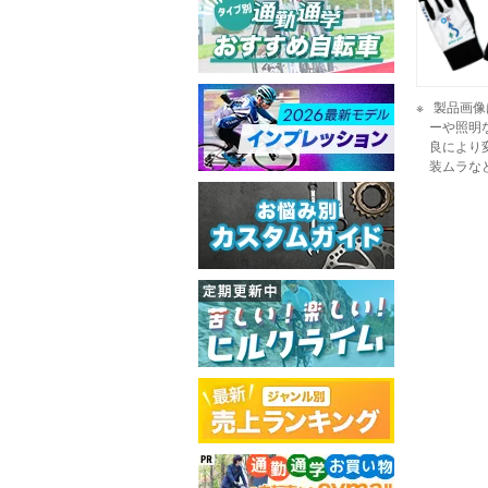
製品画像
ーや照明
良により
装ムラな