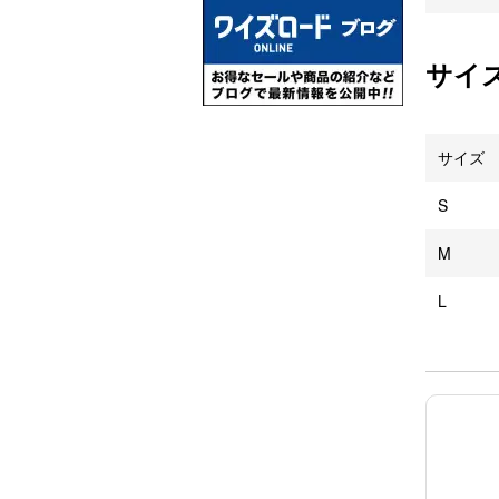
サイ
サイズ
S
M
L