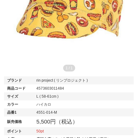
1
/
1
ブランド
rin project ( リンプロジェクト )
商品コード
4573603011484
サイズ
L ( 58-61cm )
カラー
ハイカロ
品番1
4551-014-M
5,500円（税込）
販売価格
ポイント
50