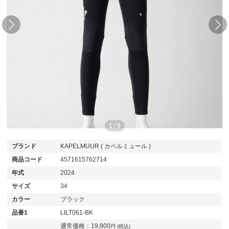
1
/
8
ブランド
KAPELMUUR ( カペルミュール )
商品コード
4571615762714
年式
2024
サイズ
34
カラー
ブラック
品番1
LILT061-BK
通常価格：
19,800
円 (税込)