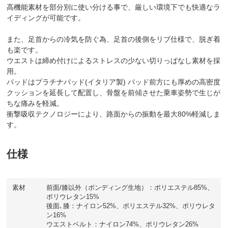
高機能素材を部分別に使い分ける事で、厳しい環境下でも快適なラ
イディングが可能です。
また、足首からの冷気を防ぐ為、足首の後側をリブ仕様で、脱ぎ着
も楽です。
ウエストは締め付けによるストレスの少ない切りっぱなし素材を採
用。
パッドはプラチナパッド(イタリア製) パッド前方にも厚めの高密度
クッションを延長して配置し、骨盤を前傾させた乗車姿勢で生じが
ちな痛みを軽減。
衝撃吸収テクノロジーにより、路面からの振動を最大80%軽減しま
す。
仕様
素材
前面/膝以外（ボンディング生地）：ポリエステル85%、
ポリウレタン15%
後面､膝：ナイロン52%、ポリエステル32%、ポリウレタ
ン16%
ウエストベルト：ナイロン74%、ポリウレタン26%