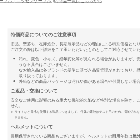
ーブル ( ニッセンケーブル )の商品一覧はこちらから
特価商品についてのご注意事項
旧品、型落ち、在庫処分、長期展示品などの理由による特別価格とな
ご注文の際は以下詳細をご了承いただいたものとしてご対応させてい
汚れ、変色、小キズ、経年変化等が見られる場合がありますが、
うな不具合はございません。
なお輸入品は各ブランドの基準に基づき品質管理がされており、
取り扱っております。
外箱などの商品パッケージは汚れや傷がある場合や付属しない場
ご返品・交換について
安全なご使用に影響のある重大な機能的欠陥など特別な場合を除き、
せん。
ライトなど電池を使用する製品につきまして、付属の電池はテスト用のため、電池切れを
きません。
ヘルメットについて
長期保管されている商品もございますが、ヘルメットの耐用年数は
屋