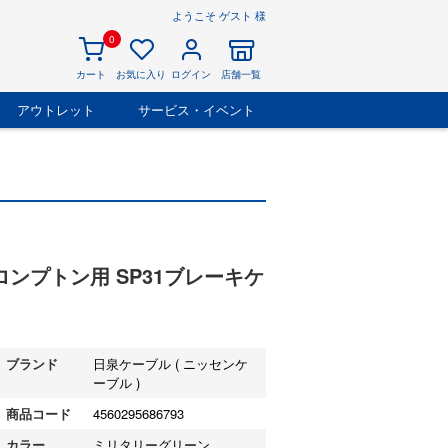
ようこそ ゲスト 様
0
カート
お気に入り
ログイン
店舗一覧
アウトレット
サービス・イベント
ロンプトン用 SP31ブレーキケ
ブランド
日泉ケーブル ( ニッセンケ
ーブル )
商品コード
4560295686793
カラー
ミリタリーグリーン