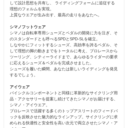
して設計思想を共有し、 ライディングフォームに追従する
理想のフォルムを実現。
上質なウエアが生み出す、最高の走りをあなたへ。
シマノフットウェア
シマノは自転車専用シューズとペダルの開発に力を注ぎ、そ
のスタンダードとも呼べるSPDとSPD-SLを確立。
しなやかにフィットするシューズ、高効率を誇るペダル、そ
して理想の脚の動きまでをトータルに考え、プロレースから
ツーリング、シティーライドまで、あらゆるライダーの要求
に応えるシューズ＆ペダルを完成させました。
シューズを履いた瞬間、あなたは新しいライディングを発見
するでしょう。
アイウェア
バイシクルコンポーネントと同様に革新的なサイクリング用
品・アクセサリーを提案し続けてきたシマノがお届けする、
シマノ・アイウエア。
プロレースで活躍する多くのトップアスリートのフィードバ
ックを反映させた魅力的なラインアップ。サイクリングに求
められる快適性と安全性を高い次元で両立させたシマノ・ア