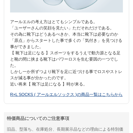
アールエルの考え方はとてもシンプルである。
「ユーザーさんの笑顔を見たい」ただそれだけである。
その為に靴下はどうあるべきか、本当に靴下は必要なのか
「原点」からスタートした事で多くの「気付き」を見つける
事ができました。
【 靴下は足になる 】スポーツをするうえで動力源となる足
と靴の間に挟まる靴下はパワーロスを生む要因の一つでし
た。
しかし一か所ずつより靴下を足に近づける事でロスやストレ
スが減る事が分かったのです。
近い将来【 靴下は足になる 】時が来る。
R×L SOCKS ( アールエルソックス )の商品一覧はこちらから
特価商品についてのご注意事項
旧品、型落ち、在庫処分、長期展示品などの理由による特別価