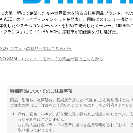
1年に大阪・堺にて創業した今や世界最大を誇る自転車用品ブランド。19
RA-ACE』のドライブトレインセットを発表し、同時にスポンサー供給
体化したシステムコンポーネントを初めて発売したメーカー。1999年
・フランス」にて『DURA-ACE』搭載車が初優勝を成し遂げた。
ANO ( シマノ ) の商品一覧はこちらから
ANO SMALL ( シマノ スモール )の商品一覧はこちらから
特価商品についてのご注意事項
旧品、型落ち、在庫処分、長期展示品などの理由による特別価格とな
ご注文の際は以下詳細をご了承いただいたものとしてご対応させてい
汚れ、変色、小キズ、経年変化等が見られる場合がありますが、
うな不具合はございません。
なお輸入品は各ブランドの基準に基づき品質管理がされており、
取り扱っております。