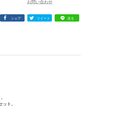
シェア
ツイート
送る
ト。
がセット。