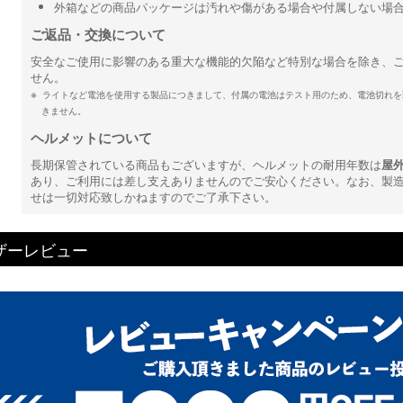
外箱などの商品パッケージは汚れや傷がある場合や付属しない場
ご返品・交換について
安全なご使用に影響のある重大な機能的欠陥など特別な場合を除き、
せん。
ライトなど電池を使用する製品につきまして、付属の電池はテスト用のため、電池切れを
きません。
ヘルメットについて
長期保管されている商品もございますが、ヘルメットの耐用年数は
屋
あり、ご利用には差し支えありませんのでご安心ください。なお、製
せは一切対応致しかねますのでご了承下さい。
ザーレビュー