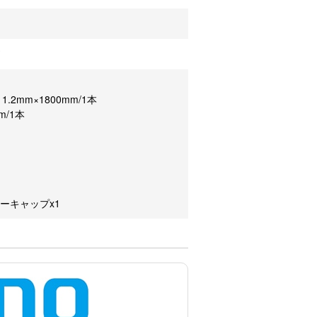
ズ
2mm×1800mm/1本
m/1本
ーキャップx1