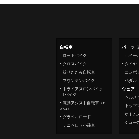
自転車
パーツ･
ロードバイク
ホイー
クロスバイク
タイヤ
折りたたみ自転車
コンポ
マウンテンバイク
ペダル
トライアスロンバイク・
ウェア
TTバイク
ヘルメ
電動アシスト自転車（e-
トップ
bike）
ボトム
グラベルロード
シュー
ミニベロ（小径車）