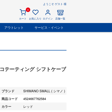
ようこそ ゲスト 様
0
カート
お気に入り
ログイン
店舗一覧
アウトレット
サービス・イベント
リマーコテーティング シフトケーブ
ブランド
SHIMANO SMALL ( シマノ )
商品コード
4524667762584
カラー
レッド