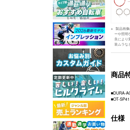
製品画像
ーや照明
良により
装ムラな
商品
■DURA-
■OT-S
仕様