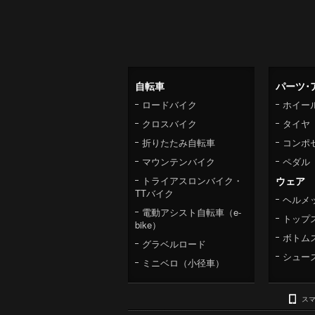
自転車
パーツ･
ロードバイク
ホイー
クロスバイク
タイヤ
折りたたみ自転車
コンポ
マウンテンバイク
ペダル
トライアスロンバイク・
ウェア
TTバイク
ヘルメ
電動アシスト自転車（e-
トップ
bike）
ボトム
グラベルロード
シュー
ミニベロ（小径車）
ス