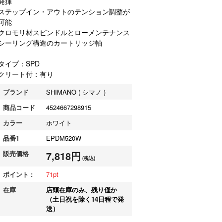
発揮
ステップイン・アウトのテンション調整が
可能
クロモリ材スピンドルとローメンテナンス
シーリング構造のカートリッジ軸
タイプ：SPD
クリート付：有り
ブランド
SHIMANO ( シマノ )
商品コード
4524667298915
カラー
ホワイト
品番1
EPDM520W
販売価格
7,818円
(税込)
ポイント :
71
在庫
店頭在庫のみ、残り僅か
（土日祝を除く14日程で発
送）