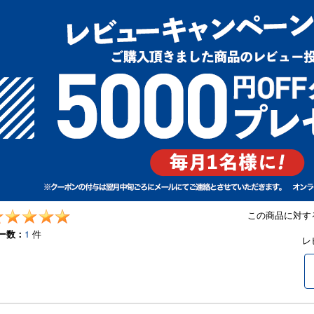
この商品に対す
ー数：
1
件
レ