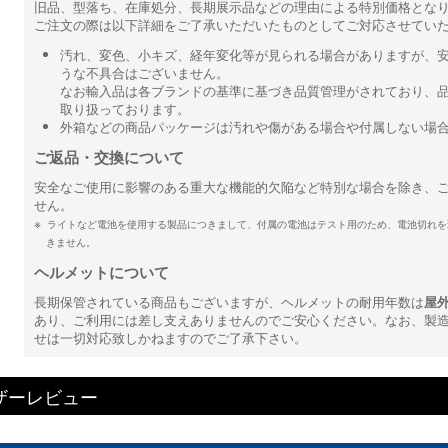
旧品、型落ち、在庫処分、長期展示品などの理由による特別価格とな
ご注文の際は以下詳細をご了承いただいたものとしてご対応させてい
汚れ、変色、小キズ、経年変化等が見られる場合がありますが、
うな不具合はございません。
なお輸入品は各ブランドの基準に基づき品質管理がされており、
取り扱っております。
外箱などの商品パッケージは汚れや傷がある場合や付属しない場
ご返品・交換について
安全なご使用に影響のある重大な機能的欠陥など特別な場合を除き、
せん。
ライトなど電池を使用する製品につきまして、付属の電池はテスト用のため、電池切れを
きません。
ヘルメットについて
長期保管されている商品もございますが、ヘルメットの耐用年数は
屋
あり、ご利用には差し支えありませんのでご安心ください。なお、製
せは一切対応致しかねますのでご了承下さい。
ザーレビュー