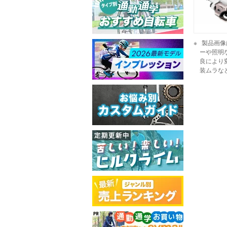
製品画像
ーや照明
良により
装ムラな