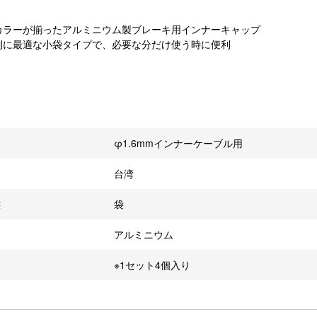
カラーが揃ったアルミニウム製ブレーキ用インナーキャップ
列に最適な小袋タイプで、必要な分だけ使う時に便利
φ1.6mmインナーケーブル用
台湾
態
袋
アルミニウム
※1セット4個入り