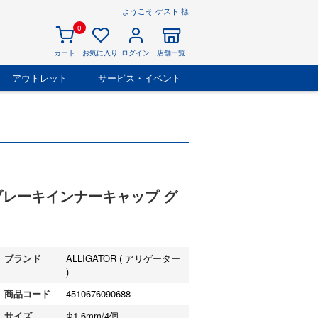
ようこそ ゲスト 様
0
カート
お気に入り
ログイン
店舗一覧
アウトレット
サービス・イベント
03 ブレーキインナーキャップ グ
ブランド
ALLIGATOR ( アリゲーター
)
商品コード
4510676090688
サイズ
Φ1.6mm/4個