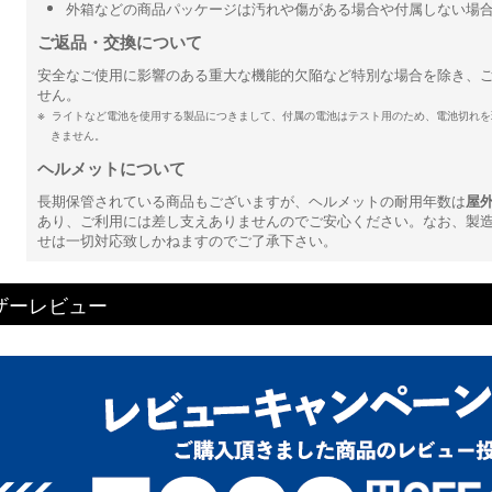
外箱などの商品パッケージは汚れや傷がある場合や付属しない場
ご返品・交換について
安全なご使用に影響のある重大な機能的欠陥など特別な場合を除き、
せん。
ライトなど電池を使用する製品につきまして、付属の電池はテスト用のため、電池切れを
きません。
ヘルメットについて
長期保管されている商品もございますが、ヘルメットの耐用年数は
屋
あり、ご利用には差し支えありませんのでご安心ください。なお、製
せは一切対応致しかねますのでご了承下さい。
ザーレビュー