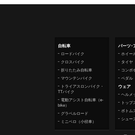
自転車
パーツ･
ロードバイク
ホイー
クロスバイク
タイヤ
折りたたみ自転車
コンポ
マウンテンバイク
ペダル
トライアスロンバイク・
ウェア
TTバイク
ヘルメ
電動アシスト自転車（e-
トップ
bike）
ボトム
グラベルロード
シュー
ミニベロ（小径車）