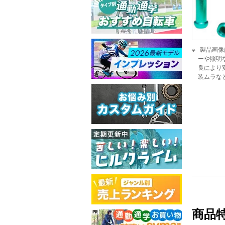
製品画像
ーや照明
良により
装ムラな
商品