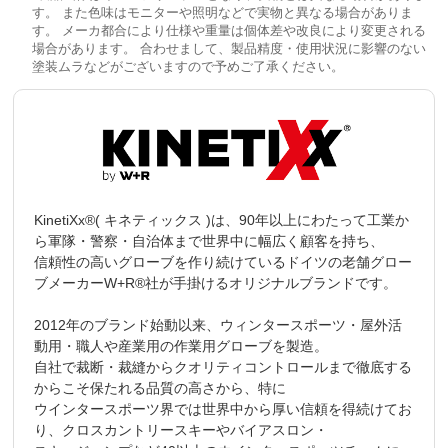
す。 また色味はモニターや照明などで実物と異なる場合がありま
す。 メーカ都合により仕様や重量は個体差や改良により変更される
場合があります。 合わせまして、製品精度・使用状況に影響のない
塗装ムラなどがございますので予めご了承ください。
KinetiXx®( キネティックス )は、90年以上にわたって工業か
ら軍隊・警察・自治体まで世界中に幅広く顧客を持ち、
信頼性の高いグローブを作り続けているドイツの老舗グロー
ブメーカーW+R®社が手掛けるオリジナルブランドです。
2012年のブランド始動以来、ウィンタースポーツ・屋外活
動用・職人や産業用の作業用グローブを製造。
自社で裁断・裁縫からクオリティコントロールまで徹底する
からこそ保たれる品質の高さから、特に
ウインタースポーツ界では世界中から厚い信頼を得続けてお
り、クロスカントリースキーやバイアスロン・