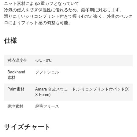
ニット素材による2重カフとなっていて
冷気の侵入を防ぎ保温性に優れるため、厳冬期に対応します。
滑りにくいシリコンプリント付きで握り心地が良く、外側のベルク
ロによりフィット感の調整も可能。
仕様
対応温度帯
-5℃ - 0℃
Backhand
ソフトシェル
素材
Palm素材
Amara 合皮スウェード,シリコンプリント付パッド(X
X Foam)
裏地素材
起毛フリース
サイズチャート