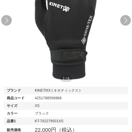
1
/
6
ブランド
KINETIXX ( キネティックス )
商品コード
4251788556968
サイズ
XS
カラー
ブラック
品番1
KT-702279501XS
22,000円（税込）
販売価格