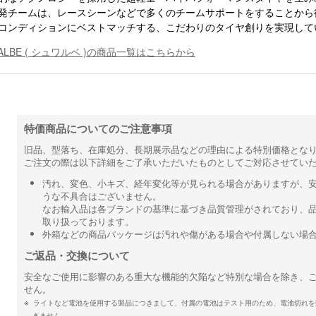
発チームは、レースシーンなどで多くのチームサポートをすることから
コンディションにベストマッチする、こだわりのタイヤ創りを実現して
ALBE ( シュワルベ )の商品一覧はこちらから
特価商品についてのご注意事項
旧品、型落ち、在庫処分、長期展示品などの理由による特別価格とな
ご注文の際は以下詳細をご了承いただいたものとしてご対応させてい
汚れ、変色、小キズ、経年変化等が見られる場合がありますが、
うな不具合はございません。
なお輸入品は各ブランドの基準に基づき品質管理がされており、
取り扱っております。
外箱などの商品パッケージは汚れや傷がある場合や付属しない場
ご返品・交換について
安全なご使用に影響のある重大な機能的欠陥など特別な場合を除き、
せん。
ライトなど電池を使用する製品につきまして、付属の電池はテスト用のため、電池切れを
きません。