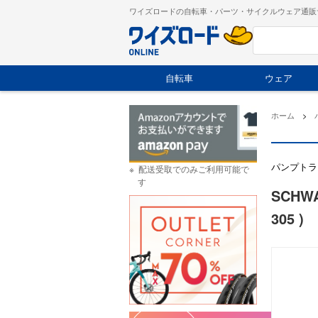
ワイズロードの自転車・パーツ・サイクルウェア通販
自転車
ウェア
ホーム
>
パンプトラ
配送受取でのみご利用可能で
す
SCHW
305 )