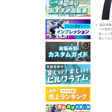
製品画像
ーや照明
良により
装ムラな