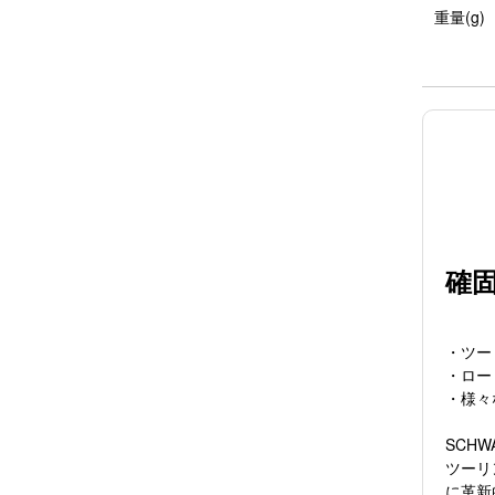
重量(g)
確
・ツー
・ロー
・様々
SCH
ツーリ
に革新