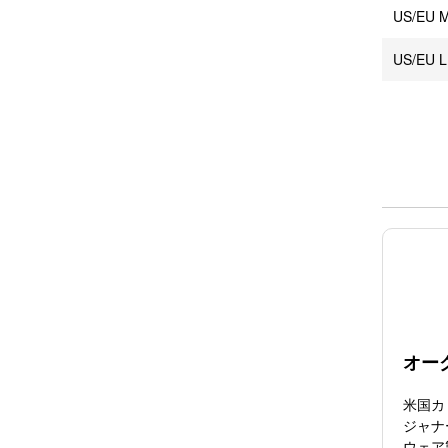
US/EU M
US/EU L
オー
米国カ
ジャナ
ウェア