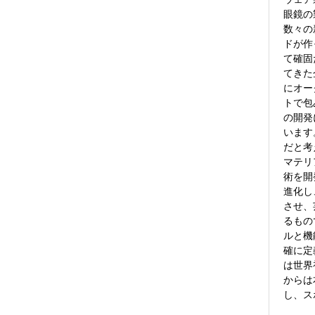
眼鏡の
数々の
ドが作
て確固
てきた
にオーク
トで包
の開発
います
だと考
マテリ
術を開
進化し
させ、
るもの
ルと機
確に定
は世界
からは
し、ス