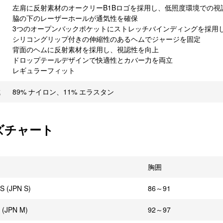
左肩に反射素材のオークリーB1Bロゴを採用し、低照度環境での視
脇の下のレーザーホールが通気性を確保
3つのオープンバックポケットにストレッチバインディングを採用
シリコングリップ付きの伸縮性のあるヘムでジャージを固定
背面のヘムに反射素材を採用し、視認性を向上
ドロップテールデザインで快適性とカバー力を両立
レギュラーフィット
成
89% ナイロン、11% エラスタン
ズチャート
胸囲
S (JPN S)
86～91
 (JPN M)
92～97