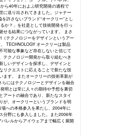
から40年におよぶ研究開発の過程で
世に送り出されてきました。ジャナー
協を許さないブランド“オークリー”とし
守るか？」を社是として技術開発を行っ
馳せる結果につながっています。 まさ
n Art（テクノロジーをデザインというアー
TECHNOLOGY オークリーは製品
不可能な事象など存在しないと信じて
、テクノロジー開発から取り組むべき
新しいデザインを探求し、デザインと
なリクエストに応えることで新たな技
います。 またオークリーの技術革新が
さらにはテクノロジーとデザインを融合
 発明とは常に人々の期待や予想を裏切
とアートの融合であり、新たなスタイ
りが、オークリーというブランドを明
場への本格参入を果たし、2004年に
分野にも参入しました。また2006年
テーマにアパレルからアイウェアまで幅広く展開