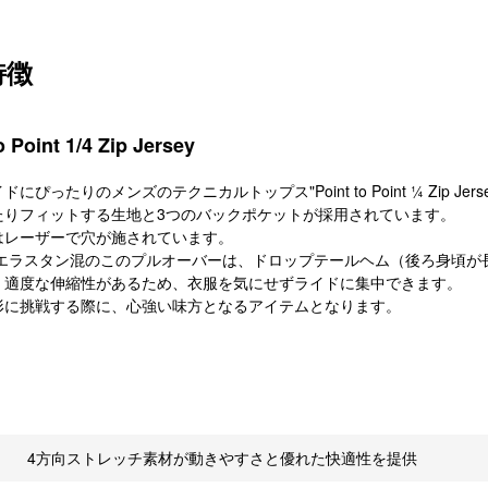
特徴
o Point 1/4 Zip Jersey
にぴったりのメンズのテクニカルトップス"Point to Point ¼ Zip Jers
たりフィットする生地と3つのバックポケットが採用されています。
はレーザーで穴が施されています。
/エラスタン混のこのプルオーバーは、ドロップテールヘム（後ろ身頃が
、適度な伸縮性があるため、衣服を気にせずライドに集中できます。
形に挑戦する際に、心強い味方となるアイテムとなります。
細
4方向ストレッチ素材が動きやすさと優れた快適性を提供