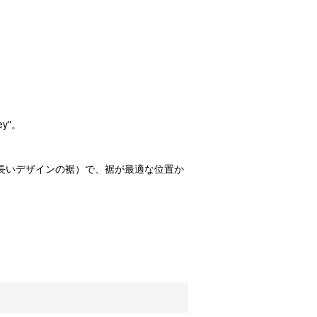
ey"。
長いデザインの裾）で、裾が最適な位置か