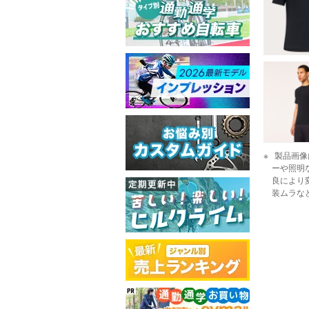
製品画像
ーや照明
良により
装ムラな