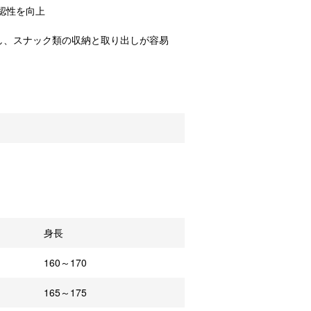
認性を向上
し、スナック類の収納と取り出しが容易
身長
160～170
165～175