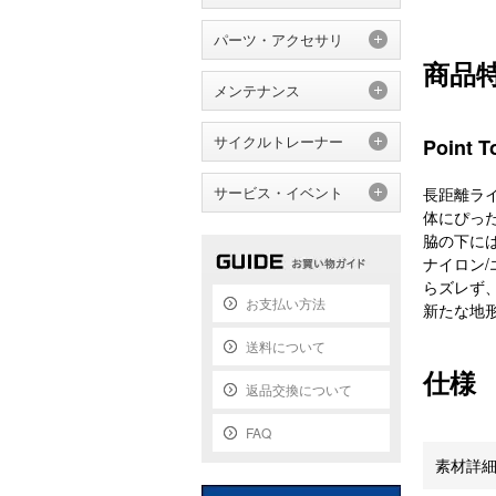
パーツ・アクセサリ
商品
メンテナンス
サイクルトレーナー
Point T
サービス・イベント
長距離ライド
体にぴっ
脇の下に
ナイロン
らズレず
お支払い方法
新たな地
送料について
仕様
返品交換について
FAQ
素材詳