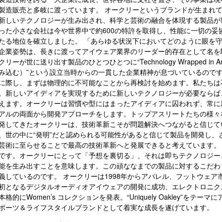
製造販売と多岐に渡っています。 オークリーというブランドが生まれて
新しいテクノロジーが生み出され、科学と芸術の融合を体現する製品が
った小さな会社は今や世界中で約600の特許を取得し、性能に一切の妥
たる地位を確立しました。 「あらゆる状況下においてどのように眼を
企業姿勢は、長きに渡ってアイウェア業界のリーダー的存在として名を
リーが世に送り出す製品のひとつひとつに“Technology Wrapped i
み込む）”という設立当時からの一貫した企業精神が息づいているのです。 
に際し、まずは物理的に不可能なことから再検討を始めます。私たちは
。新しいアイディアを実現するために新しいテクノロジーが必要ならば
えます。オークリーは習慣や型にはまったアイディアに囚われず、常に
アルの両面から開発アプローチをします。トップアスリートたちの様々
発してきたオークリーは、技術革新こそが問題解決へつながると信じて
、世の中に“発明”だと認められる可能性があると信じて製品を開発し、
芸術に至らせることで最高の技術革新へと発展できると考えています。
です。オークリーにとって「予想を裏切る」、それは即ちテクノロジー
能を生み出すことを意味します。この頑ななまでの製品に対するこだわ
義しているのです。 オークリーは1998年からアパレル、フットウェア市
初となるデジタルオーディオアイウェアの開発に成功、エレクトロニクス
本格的にWomen’s コレクションを発表。“Uniquely Oakley”を
ポーツ＆ライフスタイルブランドとして着実な成長を遂げています。