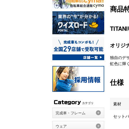
商品
TITAN
オリジ
独自のデ
虹色に輝く
仕様
素材
完成車・フレーム
セット
ウェア