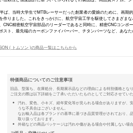
代半ば、当時大学生でMTBレーサーだった創業者の愛娘のために、画期
を作りました。これをきっかけに、航空宇宙工学を駆使してさまざまな
、CNC精密航空宇宙部品のリーダーであると同時に、精密CNCコンポ
ポスト、最先端のカーボンファイバーバー、チタンパーツなど、あなた
MSON ( トムソン )の商品一覧はこちらから
特価商品についてのご注意事項
旧品、型落ち、在庫処分、長期展示品などの理由による特別価格とな
ご注文の際は以下詳細をご了承いただいたものとしてご対応させてい
汚れ、変色、小キズ、経年変化等が見られる場合がありますが、
うな不具合はございません。
なお輸入品は各ブランドの基準に基づき品質管理がされており、
取り扱っております。
外箱などの商品パッケージは汚れや傷がある場合や付属しない場
ご返品・交換について