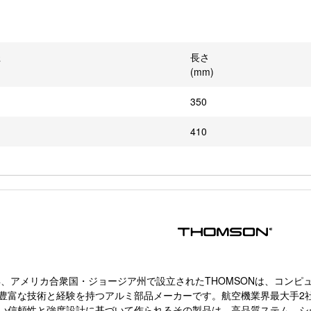
径
長さ
(mm)
350
410
1年、アメリカ合衆国・ジョージア州で設立されたTHOMSONは、コンピ
豊富な技術と経験を持つアルミ部品メーカーです。航空機業界最大手2
い信頼性と強度設計に基づいて作られるその製品は、高品質ステム、シ