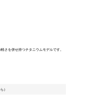
の軽さを併せ持つチタニウムモデルです。
ぐら）