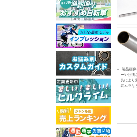
製品画像
ーや照明
良により
装ムラな