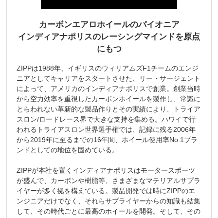
カーボンエアロホイールのパイオニア
インディアナポリスのレーシングマインドを原点
にもつ
ZIPPは1988年、イギリスのウィリアムズF1チームのエンジ
ニアとしてキャリアをスタートさせた、リー・サージェント
によって、アメリカのインディアナポリスで創業。創業当時
から空力効率を重視したカーボンホイールを製作し、常識に
とらわれない革新的な製品作りとその実績により、トライア
スロン/ロードレース界で大きな支持を集める。ハワイで行
われるトライアスロン世界選手権では、記録に残る2006年
から2019年に至るまでの16年間、ホイール使用率No.1ブラ
ンドとしての地位を固めている。
ZIPPが本社を置くインディアナポリスはモータースポーツ
が盛んで、カーボンや樹脂等、さまざまなマテリアルサプラ
イヤーが多く拠を構えている。製品開発では時にZIPPのエ
ンジニアだけでなく、それらサプライヤーからの知識も結集
して、その時代ごとに最高のホイールを開発。そして、その