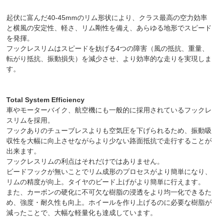
起伏に富んだ40-45mmのリム形状により、クラス最高の空力効率
と横風の安定性、軽さ、リム剛性を備え、あらゆる地形でスピード
を発揮。
フックレスリムはスピードを妨げる4つの障害（風の抵抗、重量、
転がり抵抗、振動損失）を減少させ、より効率的な走りを実現しま
す。
Total System Efficiency
車やモーターバイク、航空機にも一般的に採用されているフックレ
スリムを採用。
フックありのチューブレスよりも空気圧を下げられるため、振動吸
収性を大幅に向上させながらより少ない路面抵抗で走行することが
出来ます。
フックレスリムの利点はそれだけではありません。
ビードフックが無いことでリム成形のプロセスがより簡単になり、
リムの精度が向上。タイヤのビード上げがより簡単に行えます。
また、カーボンの硬化に不可欠な樹脂の浸透をより均一化できるた
め、強度・耐久性も向上。ホイールを作り上げるのに必要な樹脂が
減ったことで、大幅な軽量化も達成しています。