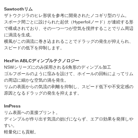
Sawtoothリム
ザトウクジラのヒレ形状を参考に開発されたノコギリ型のリム。
スポーク間ごとに設けられた起伏（Hyperfoilノード）が連続する形
で構成されており、その一つ一つが空気を撹拌することでリム周辺
に渦流を生成。
横風がこの渦流に巻き込まれることでドラッグの発生が抑えられ、
スピードの低下を抑制します。
HexFin ABLCディンプルテクノロジー
NSWシリーズにのみ採用される6角形のディンプル加工
ゴルフボールのように窪みを設けて、ホイールの回転によってリム
の周辺に細かな空気の渦を発生。
リムの表面からの気流の剥離を抑制し、スピード低下や不安定感の
原因となるドラッグの発生を抑えます。
ImPress
リム表面への直接プリント。
ディンプルが作り出す気流の妨げにならず、エアロ効果を発揮しや
すい。
軽量化にも貢献。