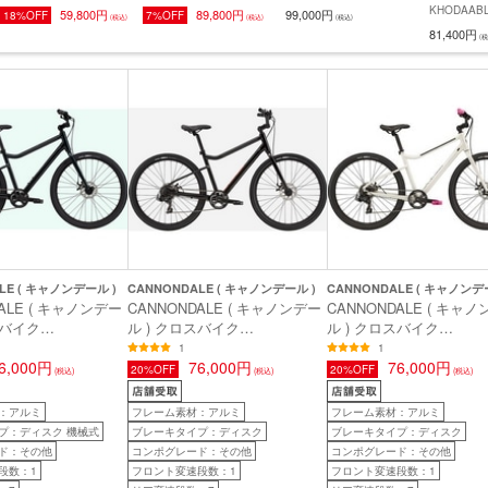
価格】 GIANT ( ジャイアン
スバイク C SPORT2 DISC
バイク FX 2 STEPOVER
KHODAAB
59,800円
89,800円
99,000円
18%OFF
7%OFF
(税込)
(税込)
(税込)
ト ) クロスバイク
( C スポーツ2 ディスク )
GEN 4 カーボンダークグ
ーブルーム 
81,400円
(税
ESCAPE R 3 ( エスケープ
ロックサンド/ブラックマッ
レー M ( 身長目安170cm前
RAIL DIS
R 3 ) マットメタリックブ
ト/グロッシー 43 ( 身長目
後 )
ク ) マッ
ルー 465(S) ( 身長目安
安155cm前後 )
440mm( 
170cm前後 )
後 )
LE ( キャノンデール )
CANNONDALE ( キャノンデール )
CANNONDALE ( キャノンデ
ALE ( キャノンデー
CANNONDALE ( キャノンデー
CANNONDALE ( キャ
スバイク
ル ) クロスバイク
ル ) クロスバイク
LL 3 ( トレッドウェ
TREADWELL 3 ( トレッドウェ
TREADWELL 3 ( トレ
1
1
ガンメタルグリーン MD
6,000円
ル 3 ) ブラック MD ( 適正身長
76,000円
ル 3 ) イリディセント MD
76,000円
20%OFF
20%OFF
(税込)
(税込)
(税込)
60-180cm前後 )
160-180cm前後 )
正身長160-180cm前後 )
：アルミ
フレーム素材：アルミ
フレーム素材：アルミ
プ：ディスク 機械式
ブレーキタイプ：ディスク
ブレーキタイプ：ディスク
ド：その他
コンポグレード：その他
コンポグレード：その他
段数：1
フロント変速段数：1
フロント変速段数：1