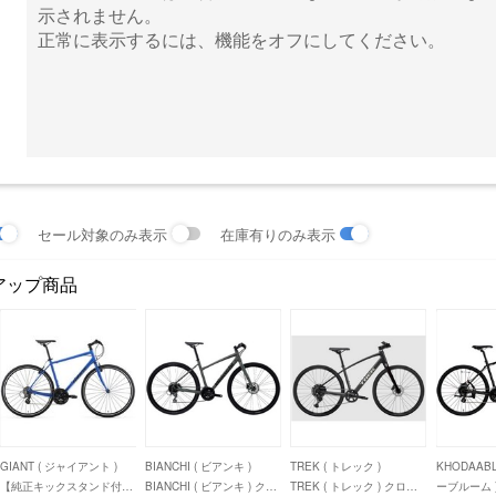
示されません。
正常に表示するには、機能をオフにしてください。
セール対象のみ表示
在庫有りのみ表示
アップ商品
GIANT ( ジャイアント )
BIANCHI ( ビアンキ )
TREK ( トレック )
KHODAAB
【純正キックスタンド付き
BIANCHI ( ビアンキ ) クロ
TREK ( トレック ) クロス
ーブルーム 