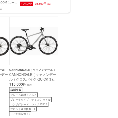
LOOM ( コーダ
スバイク C SPORT1 ( C ス
75,800円
12%OFF
(税込)
) クロスバイク
ポーツ1 ) チェレステ/ダー
込)
C ( レイル ディス
クターコイズフルグロッシ
トブラック
ー 51 ( 身長目安175cm前
身長目安175cm前
後 )
ール )
CANNONDALE ( キャノンデール )
ノンデー
CANNONDALE ( キャノンデー
ル ) クロスバイク QUICK 3 (
ッドウェ
クイック 3 ) CUES 2x9 仕様 マ
115,000円
(税込)
 ( 適
ーキュリー MD ( 適正身長165-
175cm前後 )
フレーム素材：アルミ
ブレーキタイプ：ディスク オイル
コンポグレード：シマノ CUES
フロント変速段数：2
リア変速段数：9