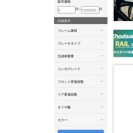
販売価格
円～
円
詳細条件
フレーム素材
ブレーキタイプ
完成車重量
コンポグレード
フロント変速段数
リア変速段数
タイヤ幅
カラー