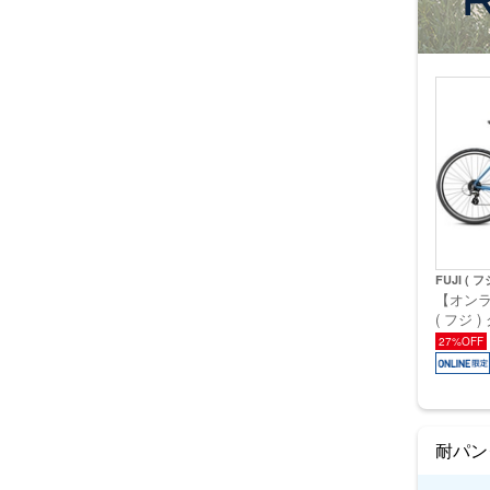
FUJI ( フ
【オンラ
( フジ )
ライズ )
27%OFF
(身長目安
耐パン