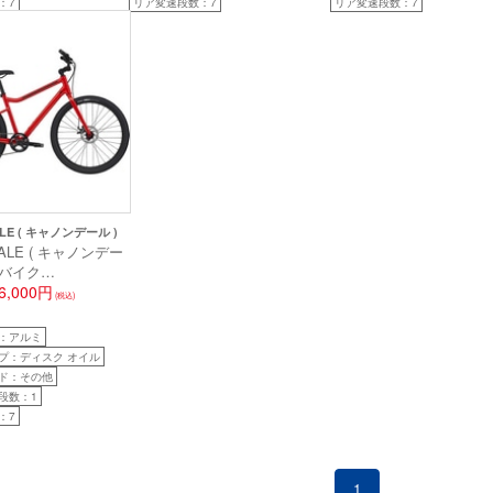
：7
リア変速段数：7
リア変速段数：7
LE ( キャノンデール )
ALE ( キャノンデー
スバイク
LL 3 ( トレッドウェ
6,000円
(税込)
リーレッド S (適用身長
m前後)
：アルミ
プ：ディスク オイル
ド：その他
段数：1
：7
1