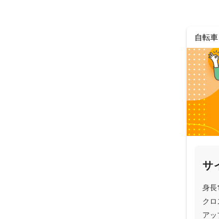
自転車
サ
身長
クロ
アッ