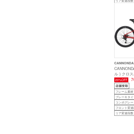
リア変速段数
CANNONDA
CANNOND
ル ) クロ
TREADWE
7
20%OFF
ル3 ) ラ
目安160c
フレーム素材
ブレーキタイ
コンポグレー
フロント変速
リア変速段数