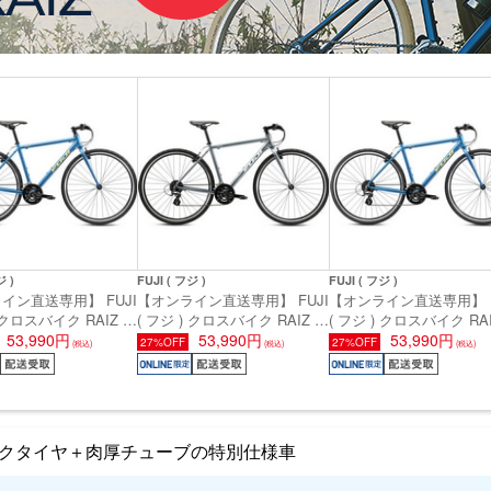
ジ )
FUJI ( フジ )
FUJI ( フジ )
イン直送専用】 FUJI
【オンライン直送専用】 FUJI
【オンライン直送専用】 F
 クロスバイク RAIZ (
( フジ ) クロスバイク RAIZ (
( フジ ) クロスバイク RAI
 ペールネイビー 17
53,990円
ライズ ) ガンメタル 21 (身長
53,990円
ライズ ) ペールネイビー 
53,990円
27%OFF
27%OFF
(税込)
(税込)
(税込)
165cm前後)
目安180cm前後)
(身長目安180cm前後)
クタイヤ＋肉厚チューブの特別仕様車