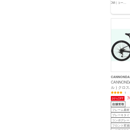
N 4 ラァー
バイク FX 3 STEPOVER
バイク FX 1 STEPOVER
KHODAABLOOM ( コーダ
125,000円
79,900円
(税込)
(税込)
170cm前後
GEN 4 ルナシルバー M (
GEN 4 ダークスター L ( 身
ーブルーム ) クロスバイク
64,350円
(税込)
身長目安170cm前後 )
長目安180cm前後 )
RAIL ST ( レイル エスティ
ー ) マットブラック 440
(身長目安175cm前後)
CANNONDA
CANNOND
ル ) クロ
TREADWE
1
ル 3 ) 
7
20%OFF
( 適正身長1
フレーム素材
ブレーキタイ
コンポグレー
フロント変速