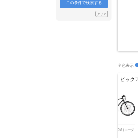
この条件で検索する
クリア
全色表示
ピック
)
TREK ( トレック )
TREK ( トレック )
KHODAABLOOM ( コーダ
 ) クロス
TREK ( トレック ) クロス
TREK ( トレック ) クロス
ーブルーム )