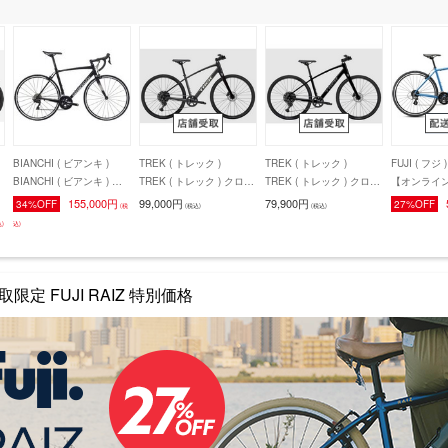
BIANCHI ( ビアンキ )
TREK ( トレック )
TREK ( トレック )
FUJI ( フジ )
BIANCHI ( ビアンキ ) ロ
TREK ( トレック ) クロス
TREK ( トレック ) クロス
【オンライ
ードバイク VIA NIRONE
バイク FX 2 STEPOVER
バイク FX 1 STEPOVER
FUJI ( フ
155,000円
99,000円
79,900円
34%OFF
27%OFF
(税
(税込)
(税込)
7 105 11S ( ビア ニロー
GEN 4 カーボンダークグ
GEN 4 ダークスター XS (
ク RAIZ ( 
)
込)
ネ 7 105 11スピード ) シ
レー S ( 身長目安160cm
身長目安150cm前後 )
ネイビー 21
G
リアルブラック/チタニウ
前後 )
180cm前後)
後
ムシルバーフルグロッシ
ー 47 ( 身長目安160cm前
限定 FUJI RAIZ 特別価格
後 )