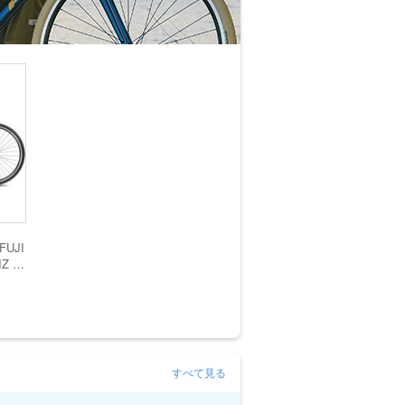
UJI
Z (
21
すべて見る