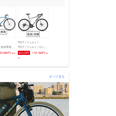
FELT ( フェルト )
ン直送専用】
FELT ( フェルト ) ロード
ジ ) クロスバイ
バイク VR 60 グロスピュ
53,990円
119,166円
40%OFF
(税込)
(税
ライズ ) ペール
ーター/ブラック 470 ( 身
込)
 (身長目安
長目安160cm前後 )
すべて見る