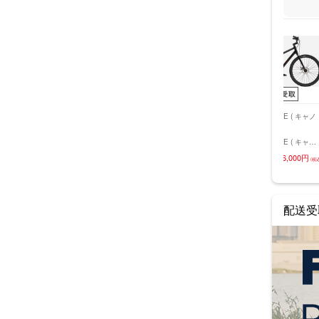
LLO ( ピナレロ )
BRIDGESTONE / ANCH
BRIDGESTONE / ANCH
CANNONDALE ( キャノ
LLO ( ピナレロ )
OR ( ブリヂストン / アン
OR ( ブリヂストン / アン
ンデール )
ク X3 DISK
カー )
カー )
CANNONDALE ( キャノ
0円
(税込)
 12S) D160
BRIDGESTONE /
BRIDGESTONE /
ンデール ) クロスバイク
76,000円
20%OFF
(税込
LACK ( ディープ
ANCHOR ( ブリヂストン /
ANCHOR ( ブリヂストン /
TREADWELL 3 ( トレッ
74,000円
149,000円
(税込)
(税込)
) 46 (適応身長目
アンカー ) クロスバイク
アンカー ) ロードバイク
ドウェル 3 ) ブラック L
前後)
RL1 ALTUS 油圧式 ( アー
RE6 CLARIS ( RE6 クラ
( 適正身長175-195cm前
ルエル1 アルタス 油圧式 )
リス ) ミッドナイトブラ
)
配送受取
ヘイズホワイト 420 ( 身
ック 390 ( 身長目安
長目安160cm前後 )
150cm前後 )