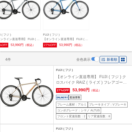
I ( フジ )
FUJI ( フジ )
ンライン直送専用】 FUJI ( フ
【オンライン直送専用】 FUJI ( フ
) クロスバイク RAIZ ( ライズ )
ジ ) クロスバイク RAIZ ( ライズ )
53,990円
53,990円
%OFF
（税込）
27%OFF
（税込）
メタル 21 (身長目安180cm前
ペールネイビー 21 (身長目安
180cm前後)
4件
全色表示
新着順
FUJI ( フジ )
【オンライン直送専用】 FUJI ( フジ ) ク
ロスバイク RAIZ ( ライズ ) フレアゴール
ド 21 (身長目安180cm前後)
53,990円
27%OFF
（税込）
フレーム素材：アルミ
ブレーキタイプ：Vブレーキ
コンポグレード：シマノ ALTUS
フロント変速段数：2
リア変速段数：8
FUJI ( フジ )