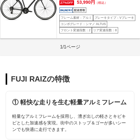
ク 15 (身長目安160cm前後)
53,990円
27%OFF
（税込）
フレーム素材：アルミ
ブレーキタイプ：Vブレーキ
コンポグレード：シマノ ALTUS
フロント変速段数：2
リア変速段数：8
1/1ページ
FUJI RAIZの特徴
① 軽快な走りを生む軽量アルミフレーム
軽量なアルミフレームを採用し、漕ぎ出しの軽さとキビキ
ビとした加速感を実現。街中のストップ＆ゴーが多いシー
ンでも快適に走行できます。