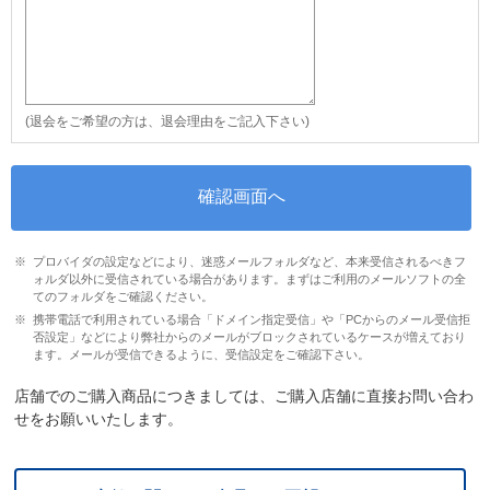
(退会をご希望の方は、退会理由をご記入下さい)
プロバイダの設定などにより、迷惑メールフォルダなど、本来受信されるべきフ
ォルダ以外に受信されている場合があります。まずはご利用のメールソフトの全
てのフォルダをご確認ください。
携帯電話で利用されている場合「ドメイン指定受信」や「PCからのメール受信拒
否設定」などにより弊社からのメールがブロックされているケースが増えており
ます。メールが受信できるように、受信設定をご確認下さい。
店舗でのご購入商品につきましては、ご購入店舗に直接お問い合わ
せをお願いいたします。