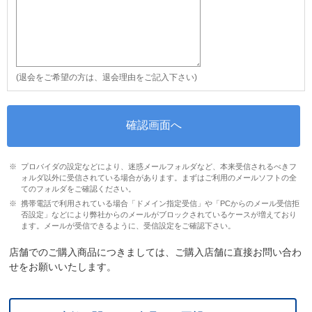
(退会をご希望の方は、退会理由をご記入下さい)
プロバイダの設定などにより、迷惑メールフォルダなど、本来受信されるべきフ
ォルダ以外に受信されている場合があります。まずはご利用のメールソフトの全
てのフォルダをご確認ください。
携帯電話で利用されている場合「ドメイン指定受信」や「PCからのメール受信拒
否設定」などにより弊社からのメールがブロックされているケースが増えており
ます。メールが受信できるように、受信設定をご確認下さい。
店舗でのご購入商品につきましては、ご購入店舗に直接お問い合わ
せをお願いいたします。