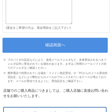
(退会をご希望の方は、退会理由をご記入下さい)
プロバイダの設定などにより、迷惑メールフォルダなど、本来受信されるべきフ
ォルダ以外に受信されている場合があります。まずはご利用のメールソフトの全
てのフォルダをご確認ください。
携帯電話で利用されている場合「ドメイン指定受信」や「PCからのメール受信拒
否設定」などにより弊社からのメールがブロックされているケースが増えており
ます。メールが受信できるように、受信設定をご確認下さい。
店舗でのご購入商品につきましては、ご購入店舗に直接お問い合わ
せをお願いいたします。