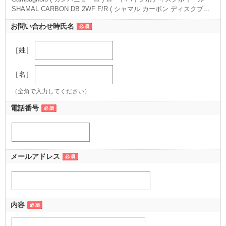
SHAMAL CARBON DB 2WF F/R ( シャマル カーボン ディスクブレ
ーキ 2ウェイ-フィット F/R ) ブラック UD
（カンパ用(622x21C) ［推奨タイヤサイズ:ロード25-30/グラベル32-
お問い合わせ時氏名
50 ］ ブラック）
［姓］
［名］
（全角で入力してください）
電話番号
メールアドレス
内容