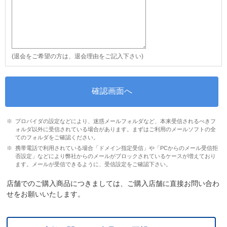
(退会をご希望の方は、退会理由をご記入下さい)
プロバイダの設定などにより、迷惑メールフォルダなど、本来受信されるべきフ
ォルダ以外に受信されている場合があります。まずはご利用のメールソフトの全
てのフォルダをご確認ください。
携帯電話で利用されている場合「ドメイン指定受信」や「PCからのメール受信拒
否設定」などにより弊社からのメールがブロックされているケースが増えており
ます。メールが受信できるように、受信設定をご確認下さい。
店舗でのご購入商品につきましては、ご購入店舗に直接お問い合わ
せをお願いいたします。