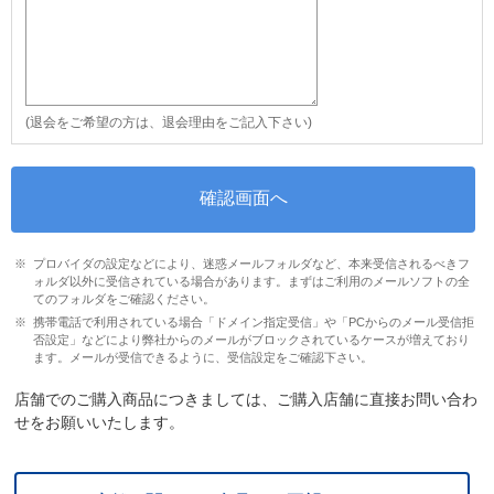
(退会をご希望の方は、退会理由をご記入下さい)
プロバイダの設定などにより、迷惑メールフォルダなど、本来受信されるべきフ
ォルダ以外に受信されている場合があります。まずはご利用のメールソフトの全
てのフォルダをご確認ください。
携帯電話で利用されている場合「ドメイン指定受信」や「PCからのメール受信拒
否設定」などにより弊社からのメールがブロックされているケースが増えており
ます。メールが受信できるように、受信設定をご確認下さい。
店舗でのご購入商品につきましては、ご購入店舗に直接お問い合わ
せをお願いいたします。