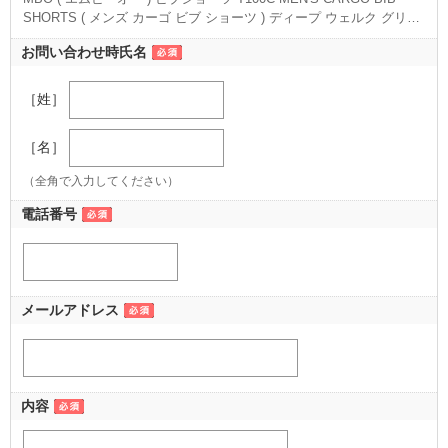
SHORTS ( メンズ カーゴ ビブ ショーツ ) ディープ ウェルク グリー
ン M
（M ディープ ウェルク グリーン）
お問い合わせ時氏名
［姓］
［名］
（全角で入力してください）
電話番号
メールアドレス
内容