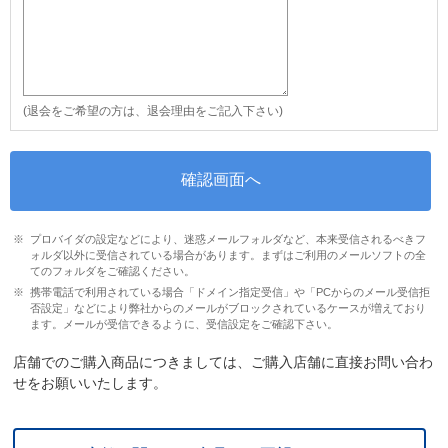
(退会をご希望の方は、退会理由をご記入下さい)
プロバイダの設定などにより、迷惑メールフォルダなど、本来受信されるべきフ
ォルダ以外に受信されている場合があります。まずはご利用のメールソフトの全
てのフォルダをご確認ください。
携帯電話で利用されている場合「ドメイン指定受信」や「PCからのメール受信拒
否設定」などにより弊社からのメールがブロックされているケースが増えており
ます。メールが受信できるように、受信設定をご確認下さい。
店舗でのご購入商品につきましては、ご購入店舗に直接お問い合わ
せをお願いいたします。