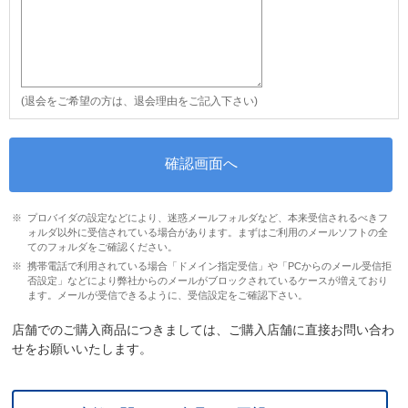
(退会をご希望の方は、退会理由をご記入下さい)
プロバイダの設定などにより、迷惑メールフォルダなど、本来受信されるべきフ
ォルダ以外に受信されている場合があります。まずはご利用のメールソフトの全
てのフォルダをご確認ください。
携帯電話で利用されている場合「ドメイン指定受信」や「PCからのメール受信拒
否設定」などにより弊社からのメールがブロックされているケースが増えており
ます。メールが受信できるように、受信設定をご確認下さい。
店舗でのご購入商品につきましては、ご購入店舗に直接お問い合わ
せをお願いいたします。