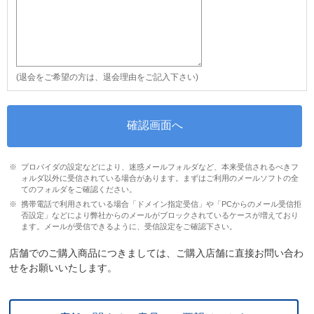
(退会をご希望の方は、退会理由をご記入下さい)
プロバイダの設定などにより、迷惑メールフォルダなど、本来受信されるべきフ
ォルダ以外に受信されている場合があります。まずはご利用のメールソフトの全
てのフォルダをご確認ください。
携帯電話で利用されている場合「ドメイン指定受信」や「PCからのメール受信拒
否設定」などにより弊社からのメールがブロックされているケースが増えており
ます。メールが受信できるように、受信設定をご確認下さい。
店舗でのご購入商品につきましては、ご購入店舗に直接お問い合わ
せをお願いいたします。