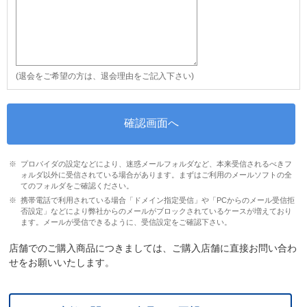
(退会をご希望の方は、退会理由をご記入下さい)
プロバイダの設定などにより、迷惑メールフォルダなど、本来受信されるべきフ
ォルダ以外に受信されている場合があります。まずはご利用のメールソフトの全
てのフォルダをご確認ください。
携帯電話で利用されている場合「ドメイン指定受信」や「PCからのメール受信拒
否設定」などにより弊社からのメールがブロックされているケースが増えており
ます。メールが受信できるように、受信設定をご確認下さい。
店舗でのご購入商品につきましては、ご購入店舗に直接お問い合わ
せをお願いいたします。