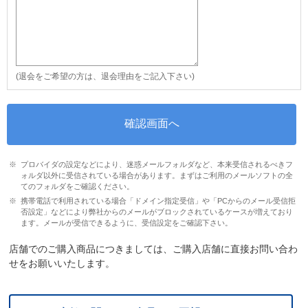
(退会をご希望の方は、退会理由をご記入下さい)
プロバイダの設定などにより、迷惑メールフォルダなど、本来受信されるべきフ
ォルダ以外に受信されている場合があります。まずはご利用のメールソフトの全
てのフォルダをご確認ください。
携帯電話で利用されている場合「ドメイン指定受信」や「PCからのメール受信拒
否設定」などにより弊社からのメールがブロックされているケースが増えており
ます。メールが受信できるように、受信設定をご確認下さい。
店舗でのご購入商品につきましては、ご購入店舗に直接お問い合わ
せをお願いいたします。